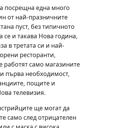
ца посрещна една много
ин от най-празничните
тана пуст, без типичното
 се и такава Нова година,
за в третата си и най-
ворени ресторанти,
е работят само магазините
 и първа необходимост,
анциите, пощите и
ова телевизия.
австрийците ще могат да
те само след отрицателен
или с маска с висока