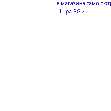
в магазина само с от
- Lupa BG