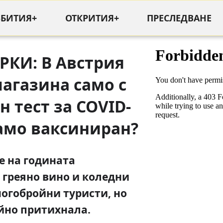
ЪБИТИЯ+
ОТКРИТИЯ+
ПРЕСЛЕДВАНЕ
РКИ: В Австрия
агазина само с
 тест за COVID-
само ваксиниран?
е на годината
 греяно вино и коледни
огобройни туристи, но
йно притихнала.