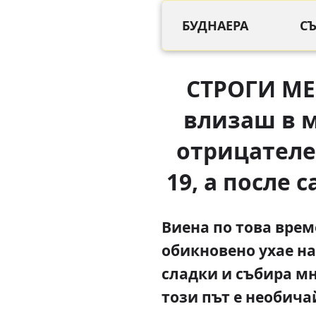
БУДНАЕРА
С
СТРОГИ МЕ
влизаш в м
отрицателен
19, а после 
Виена по това врем
обикновено ухае на
сладки и събира мн
този път е необича