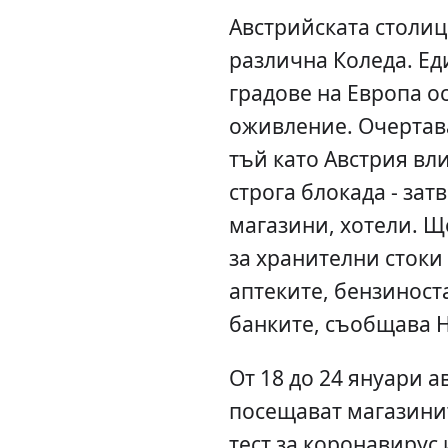
Австрийската столи
различна Коледа. Ед
градове на Европа ос
оживление. Очертава
тъй като Австрия вли
строга блокада - зат
магазини, хотели. Щ
за хранителни стоки
аптеките, бензиност
банките, съобщава Н
От 18 до 24 януари 
посещават магазини
тест за коронавирус 