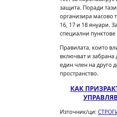
защита. Поради таз
организира масово т
16, 17 и 18 януари. З
специални пунктове 
Правилата, които вли
включват и забрана 
един член на друго 
пространство.
КАК ПРИЗРА
УПРАВЛЯ
Източник/ци:
СТРОГИ