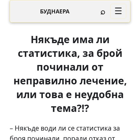
⌕
☰
БУДНАЕРА
Някъде има ли
статистика, за брой
починали от
неправилно лечение,
или това е неудобна
тема?!?
– Някъде води ли се статистика за
броя починали, поради отказ от