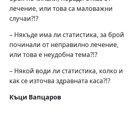
лечение, или това са маловажни
случаи?!?
– Някъде има ли статистика, за брой
починали от неправилно лечение,
или това е неудобна тема?!?
– Някой води ли статистика, колко и
как се източва здравната каса?!?
Къци Вапцаров