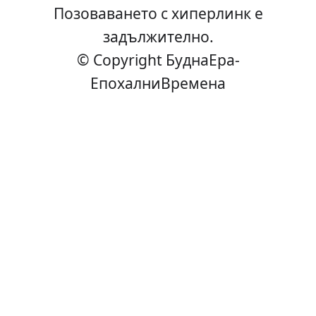
Позоваването с хиперлинк е
задължително.
© Copyright БуднаEра-
ЕпохалниВремена