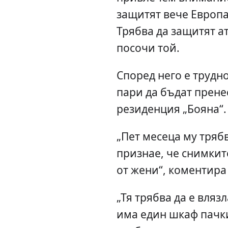
защитят вече Европа
Трябва да защитят а
посочи той.
Според него е трудно
пари да бъдат прене
резиденция „Бояна“.
„Пет месеца му трябв
признае, че снимкит
от жени“, коментира
„Тя трябва да е вляз
има един шкаф пачки