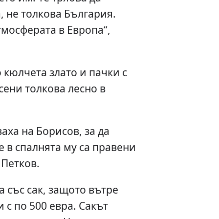
, не толкова България.
тмосферата в Европа“,
 кюлчета злато и пачки с
сени толкова лесно в
аха на Борисов, за да
е в спалнята му са правени
 Петков.
ла със сак, защото вътре
 с по 500 евра. Сакът