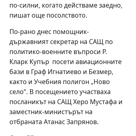
по-силни, когато действаме заедно,
пишат още посолството.
По-рано днес помощник-
държавният секретар на САЩ по
политико-военните въпроси Р.
Кларк Купър посети авиационните
бази в Граф Игнатиево и Безмер,
както и Учебния полигон „Ново
село“. В посещението участваха
посланикът на САЩ Херо Мустафа и
заместник-министърът на
отбраната Атанас Запрянов.