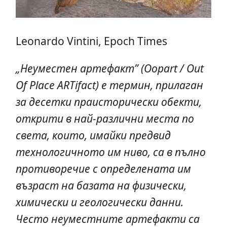
Leonardo Vintini, Epoch Times
„Неуместен артефакт” (Oopart
/ Out
Of
Place
ARTifact
) е термин, прилаган
за десетки праисторически обекти,
открити в най-различни места по
света, които, имайки предвид
технологичното им ниво, са в пълно
противоречие с определената им
възраст на базата на физически,
химически и геологически данни.
Често неуместните артефакти са