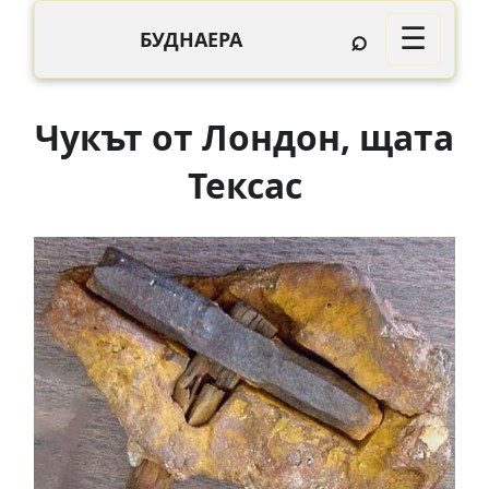
⌕
☰
БУДНАЕРА
Чукът от Лондон, щата
Тексас