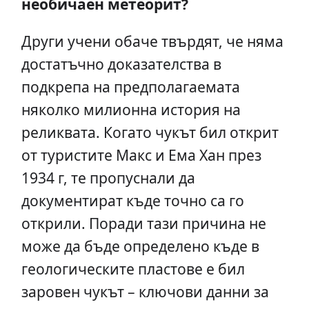
необичаен метеорит?
Други учени обаче твърдят, че няма
достатъчно доказателства в
подкрепа на предполагаемата
няколко милионна история на
реликвата. Когато чукът бил открит
от туристите Макс и Ема Хан през
1934 г, те пропуснали да
документират къде точно са го
открили. Поради тази причина не
може да бъде определено къде в
геологическите пластове е бил
заровен чукът – ключови данни за