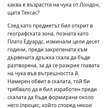
каква е възрастта на чука от Лондон,
щата Тексас?
След като предметът бил открит в
географската зона, позната като
Плато Едуардс, изминали цели десет
години, преди закрепената към
дървената дръжка скала да бъде
разтворена, за да се разкрие главата
на чука във вътрешността й.
Намерен обвит в скалата, той би
трябвало да е бил изработен преди
скалата да бъде формирана около
него (процес, който според някои