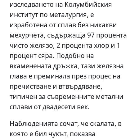
изследването на Колумбийския
институт по металургия, е
изработена от сплав без никакви
мехурчета, съдържаща 97 процента
чисто желязо, 2 процента хлор и 1
процент сяра. Подобно на
вкаменената дръжка, тази желязна
глава е преминала през процес на
пречистване и втвърдяване,
типичен за съвременните метални
сплави от двадесети век.
Наблюденията сочат, че скалата, в
която е бил чукът, показва