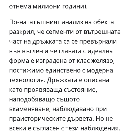
отнема милиони години).
По-нататъшният анализ на обекта
разкрил, че сегменти от вътрешната
част на дръжката са се превърнали
във въглен и че главата с идеална
форма е изградена от клас желязо,
постижимо единствено с модерна
технология. Дръжката е описана
като проявяваща състояние,
наподобяващо същото
вкаменяване, наблюдавано при
праисторическите дървета. Но не
всеки е съгласен с тези наблюдения.