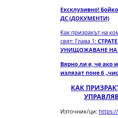
Ексклузивно! Бойко
ДС (ДОКУМЕНТИ)
Как призракът на к
свят: Глава 1:
СТРАТ
УНИЩОЖАВАНЕ НА 
Вярно ли е, че ако
излязат поне 6 „чи
КАК ПРИЗРА
УПРАВЛЯ
Източник/ци:
https: