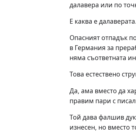
далавера или по точ
Е каква е далаверата
Опасният отпадък по
в Германия за прера
няма съответната ин
Това естествено стру
Да, ама вместо да х
правим пари с писал
Той дава фалшив дук
изнесен, но вместо т