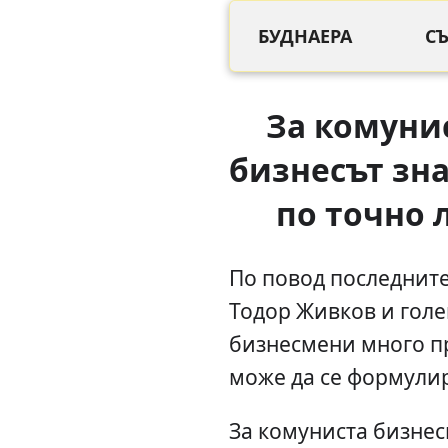
БУДНАЕРА
С
За комуни
бизнесът зн
по точно 
По повод последните
Тодор Живков и гол
бизнесмени много п
може да се формулир
За комуниста бизнес