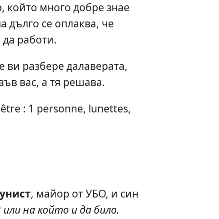
, който много добре знае
на дълго се оплаква, че
 да работи.
е ви разбере далаверата,
във вас, а тя решава.
être : 1 personne, lunettes,
унист
, майор от УБО, и син
Р
или на който и да било.