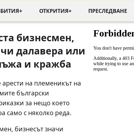
ЪБИТИЯ+
ОТКРИТИЯ+
ПРЕСЛЕДВАНЕ
ста бизнесмен,
ачи далавера или
лъжа и кражба
 арести на племеникът на
емите български
риказки за нещо което
а само с няколко реда.
мен, бизнесът значи