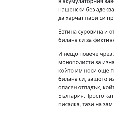
в акумулаторния зав
нашенски без адеква
да харчат пари си пр
Евтина суровина и о
билана си за фиктив
И нещо повече чрез
монополисти за изна
който им носи още п
билана си, защото и
опасен отпадък, койт
България.Просто кат
писалка, тази на зам