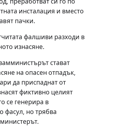
од, преработват си го по
тната инсталация и вместо
авят пачки.
тчитата фалшиви разходи в
ното изнасяне.
 замминистърът стават
сяне на опасен отпадък,
ари да приспаднат от
знасят фиктивно целият
о се генерира в
о фасул, но трябва
 министерът.