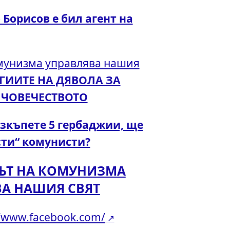
 Борисов е бил агент на
омунизма управлява нашия
ЕГИИТЕ НА ДЯВОЛА ЗА
ЧОВЕЧЕСТВОТО
 изкъпете 5 гербаджии, ще
сти“ комунисти?
КЪТ НА КОМУНИЗМА
ВА НАШИЯ СВЯТ
//www.facebook.com/