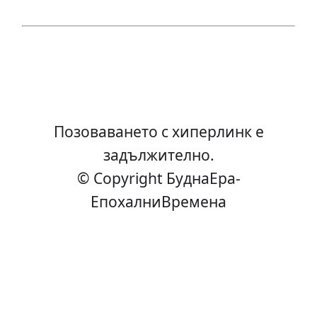
Позоваването с хиперлинк е
задължително.
© Copyright БуднаEра-
ЕпохалниВремена