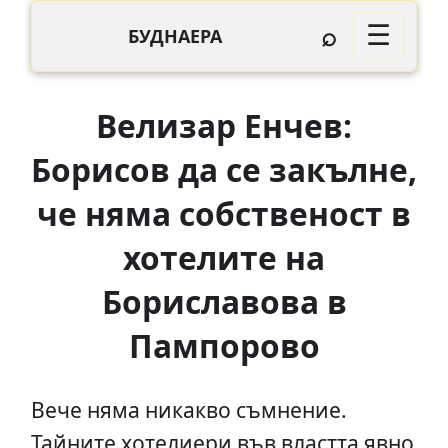
⌕
☰
БУДНАЕРА
Велизар Енчев:
Борисов да се закълне,
че няма собственост в
хотелите на
Бориславова в
Пампорово
Вече няма никакво съмнение.
Тайните хотелиери във властта явно