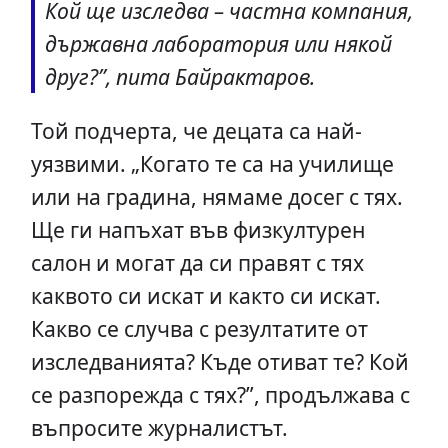
Кой ще изследва – частна компания,
държавна лаборатория или някой
друг?”, пита Байрактаров.
Той подчерта, че децата са най-
уязвими. „Когато те са на училище
или на градина, нямаме досег с тях.
Ще ги напъхат във физкултурен
салон и могат да си правят с тях
каквото си искат и както си искат.
Какво се случва с резултатите от
изследванията? Къде отиват те? Кой
се разпорежда с тях?”, продължава с
въпросите журналистът.