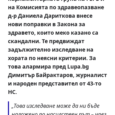
на Комисията по здравеопазване
д-р Даниела Дариткова внесе
нови поправки в Закона за
здравето, които меко казано са
скандални. Те предвиждат
задължително изследване на
хората по неясни критерии. За
това алармира пред Lupa.bg
Димитър Байрактаров, журналист
и народен представител от 43-то
НС.
„Това изследване може да ни бъде
наложено по насилствен път – чрез