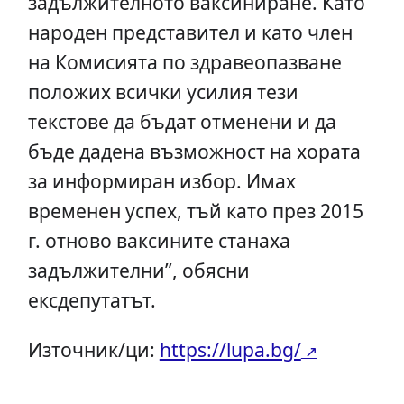
задължителното ваксиниране. Като
народен представител и като член
на Комисията по здравеопазване
положих всички усилия тези
текстове да бъдат отменени и да
бъде дадена възможност на хората
за информиран избор. Имах
временен успех, тъй като през 2015
г. отново ваксините станаха
задължителни”, обясни
ексдепутатът.
Източник/ци:
https://lupa.bg/