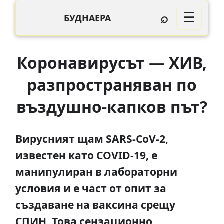
⌕
☰
БУДНАЕРА
Коронавирусът — ХИВ,
разпространяван по
въздушно-капков път?
Вирусният щам SARS-CoV-2,
известен като COVID-19, е
манипулиран в лабораторни
условия и е част от опит за
създаване на ваксина срещу
СПИН. Това сензационно