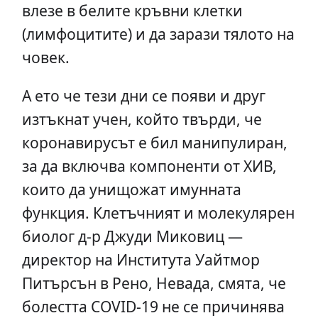
влезе в белите кръвни клетки
(лимфоцитите) и да зарази тялото на
човек.
А ето че тези дни се появи и друг
изтъкнат учен, който твърди, че
коронавирусът е бил манипулиран,
за да включва компоненти от ХИВ,
които да унищожат имунната
функция. Клетъчният и молекулярен
биолог д-р Джуди Миковиц —
директор на Института Уайтмор
Питърсън в Рено, Невада, смята, че
болестта COVID-19 не се причинява