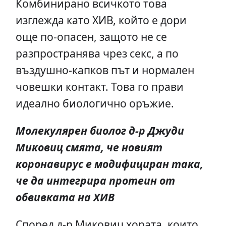
Комбинирано всичкото това
изглежда като ХИВ, който е дори
още по-опасен, защото не се
разпространява чрез секс, а по
въздушно-капков път и нормален
човешки контакт. Това го прави
идеално биологично оръжие.
Молекулярен биолог д-р Джуди
Миковиц смята, че новият
коронавирус е модифициран така,
че да интегрира протеин от
обвивката на ХИВ
Според д-р Миковиц хората, които