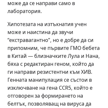
може да се направи само в
лаборатория.
Хипотезата на изтъкнатия учен
може и наистина да звучи
“екстравагантно”, но е добре да си
припомним, че първите ГМО бебета
в Китай — близначките Лула и Нана,
бяха с редактиран геном, който да
ги направи резистентни към ХИВ.
Генната манипулация се състои в
изключване на гена CCR5, който е
отговорен за формирането на
белтък, позволяващ на вируса да