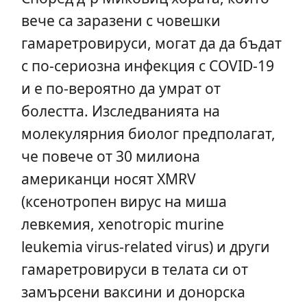
вече са заразени с човешки
гамаретровируси, могат да да бъдат
с по-сериозна инфекция с COVID-19
и е по-вероятно да умрат от
болестта. Изследванията на
молекулярния биолог предполагат,
че повече от 30 милиона
американци носят XMRV
(ксенотропен вирус на миша
левкемия, xenotropic murine
leukemia virus-related virus) и други
гамаретровируси в телата си от
замърсени ваксини и донорска