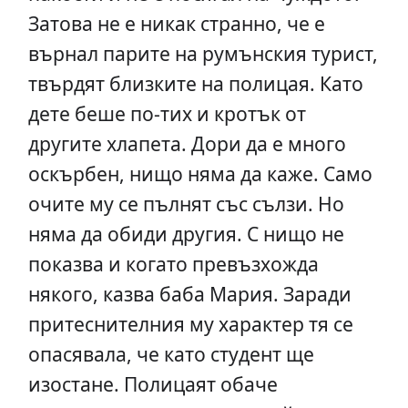
Затова не е никак странно, че е
върнал парите на румънския турист,
твърдят близките на полицая. Като
дете беше по-тих и кротък от
другите хлапета. Дори да е много
оскърбен, нищо няма да каже. Само
очите му се пълнят със сълзи. Но
няма да обиди другия. С нищо не
показва и когато превъзхожда
някого, казва баба Мария. Заради
притеснителния му характер тя се
опасявала, че като студент ще
изостане. Полицаят обаче