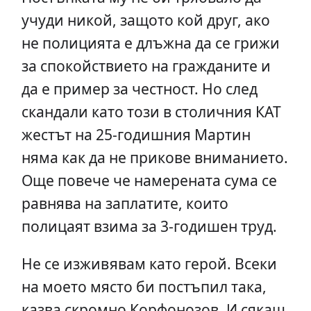
учуди никой, защото кой друг, ако
не полицията е длъжна да се грижи
за спокойствието на гражданите и
да е пример за честност. Но след
скандали като този в столичния КАТ
жестът на 25-годишния Мартин
няма как да не прикове вниманието.
Още повече че намерената сума се
равнява на заплатите, които
полицаят взима за 3-годишен труд.
Не се изживявам като герой. Всеки
на моето място би постъпил така,
казва скромно Корфонозов. И сякаш