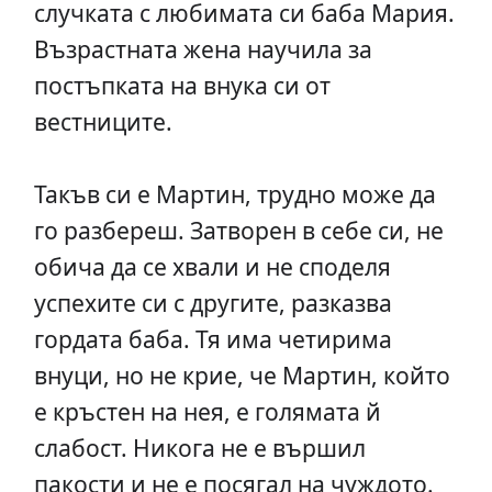
случката с любимата си баба Мария.
Възрастната жена научила за
постъпката на внука си от
вестниците.
Такъв си е Мартин, трудно може да
го разбереш. Затворен в себе си, не
обича да се хвали и не споделя
успехите си с другите, разказва
гордата баба. Тя има четирима
внуци, но не крие, че Мартин, който
е кръстен на нея, е голямата й
слабост. Никога не е вършил
пакости и не е посягал на чуждото.