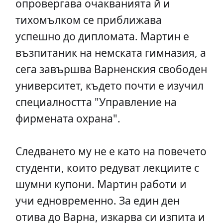
опровергава очакванията й и
тихомълком се приближава
успешно до дипломата. Мартин е
възпитаник на немската гимназия, а
сега завършва Варненския свободен
университет, където почти е изучил
специалността "Управление на
фирмената охрана".
Следването му не е като на повечето
студенти, които редуват лекциите с
шумни купони. Мартин работи и
учи едновременно. За един ден
отива до Варна, изкарва си изпита и