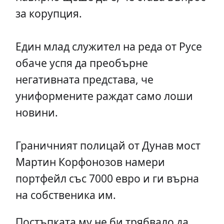
за корупция.
Един млад служител на реда от Русе
обаче успя да преобърне
негативната представа, че
униформените раждат само лоши
новини.
Граничният полицай от Дунав мост
Мартин Корфонозов намери
портфейл със 7000 евро и ги върна
на собственика им.
Постъпката му не би трябвало да