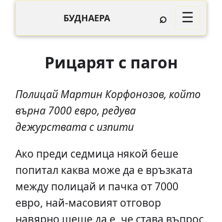
⌕
☰
БУДНАЕРА
Рицарят с пагон
Полицай Мартин Корфонозов, който
върна 7000 евро, редува
дежурствата с изпити
Ако преди седмица някой беше
попитал каква може да е връзката
между полицай и пачка от 7000
евро, най-масовият отговор
навярно щеше да е, че става въпрос