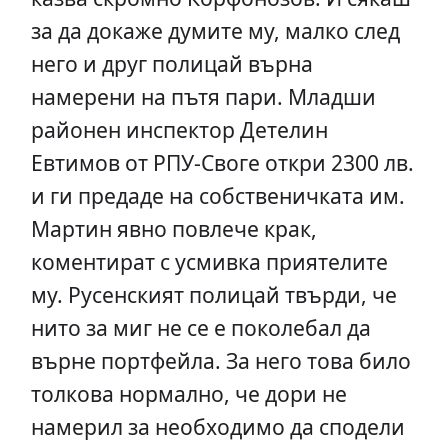
за да докаже думите му, малко след
него и друг полицай върна
намерени на пътя пари. Младши
районен инспектор Детелин
Евтимов от РПУ-Своге откри 2300 лв.
и ги предаде на собственичката им.
Мартин явно повлече крак,
коментират с усмивка приятелите
му. Русенският полицай твърди, че
нито за миг не се е поколебал да
върне портфейла. За него това било
толкова нормално, че дори не
намерил за необходимо да сподели