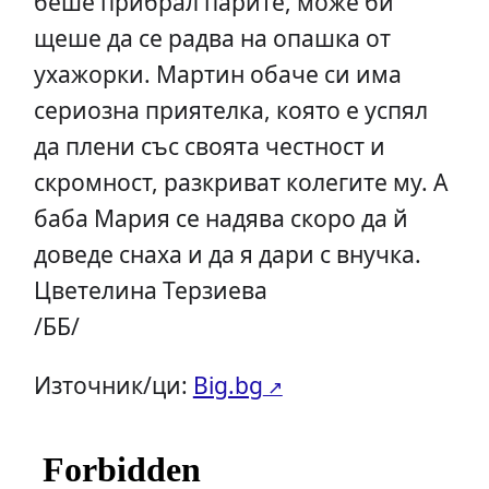
беше прибрал парите, може би
щеше да се радва на опашка от
ухажорки. Мартин обаче си има
сериозна приятелка, която е успял
да плени със своята честност и
скромност, разкриват колегите му. А
баба Мария се надява скоро да й
доведе снаха и да я дари с внучка.
Цветелина Терзиева
/ББ/
Източник/ци:
Big.bg