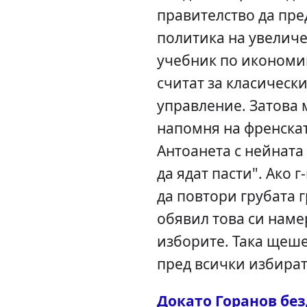
правителство да пр
политика на увеличе
учебник по икономик
считат за класическ
управление. Затова
напомня на френска
Антоанета с нейната 
да ядат пасти". Ако 
да повтори грубата 
обявил това си нам
изборите. Така щеше
пред всички избират
Докато Горанов бе