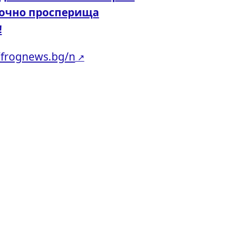
точно просперища
!
//frognews.bg/n