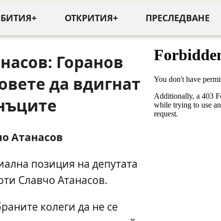
ЪБИТИЯ+
ОТКРИТИЯ+
ПРЕСЛЕДВАНЕ
насов: Горанов
овете да вдигнат
нъците
чо Атанасов
циална позиция на депутата
ти Славчо Атанасов.
аните колеги да не се