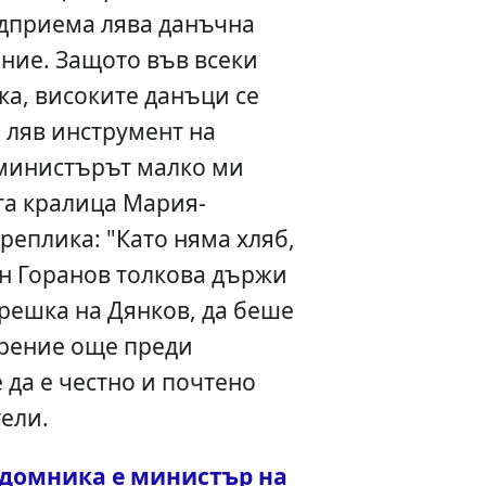
едприема лява данъчна
ние. Защото във всеки
а, високите данъци се
и ляв инструмент на
 министърът малко ми
та кралица Мария-
реплика: "Като няма хляб,
г-н Горанов толкова държи
грешка на Дянков, да беше
ерение още преди
 да е честно и почтено
ели.
здомника е министър на