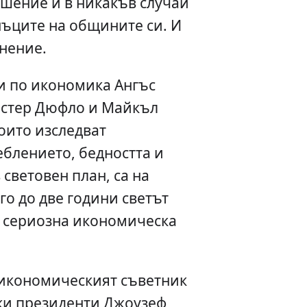
ушение и в никакъв случай
нъците на общините си. И
мнение.
и по икономика Ангъс
, Естер Дюфло и Майкъл
които изследват
блението, бедността и
световен план, са на
го до две години светът
в сериозна икономическа
икономическият съветник
ки президенти Джоузеф