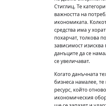
Стиглиц. Те категор
важността на потреб
икономиката. Колко
средства има у хорат
похарчат, толкова по
зависимост изисква 
данъците да се нама
се увеличават.
Когато данъчната те
бизнеса намалее, те
ресурс, който отново
икономическия оборо
ще се запазят и удар