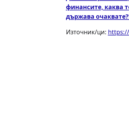
финансите, каква 
държава очаквате?
Източник/ци:
https: