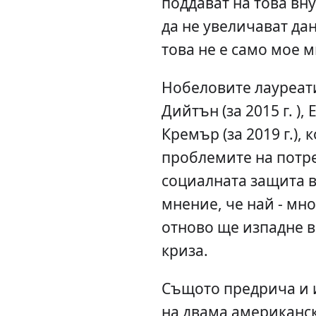
поддават на това вн
да не увеличават да
това не е само мое 
Нобеловите лауреат
Дийтън (за 2015 г. )
Кремър (за 2019 г.), 
проблемите на потре
социалната защита в 
мнение, че най - мно
отново ще изпадне 
криза.
Същото предрича и 
на двама американс