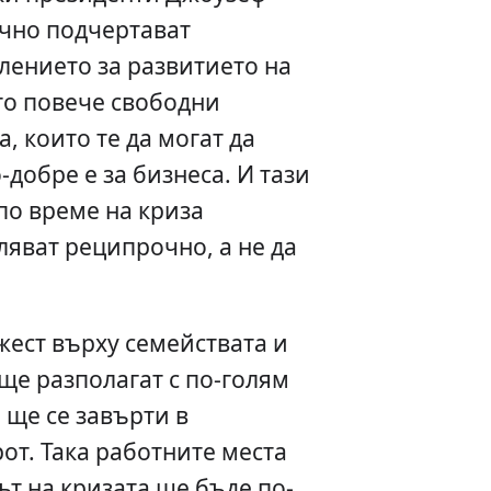
ично подчертават
лението за развитието на
то повече свободни
а, които те да могат да
-добре е за бизнеса. И тази
по време на криза
ляват реципрочно, а не да
жест върху семействата и
 ще разполагат с по-голям
 ще се завърти в
т. Така работните места
ът на кризата ще бъде по-