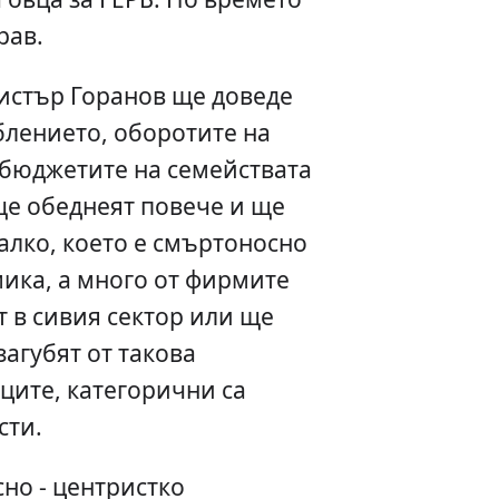
рав.
истър Горанов ще доведе
блението, оборотите на
 бюджетите на семействата
 ще обеднеят повече и ще
алко, което е смъртоносно
мика, а много от фирмите
 в сивия сектор или ще
загубят от такова
ците, категорични са
сти.
сно - центристко