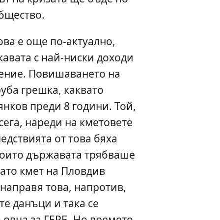
бщество.
ова е още по-актуално,
авата с най-ниски доходи
ление. Повишаването на
уба грешка, каквато
нков преди 8 години. Той,
сега, нареди на кметовете
едствията от това бяха
оито държавата трябваше
Като кмет на Пловдив
а направя това, напротив,
е данъци и така се
 овца за ГЕРБ. Но времето