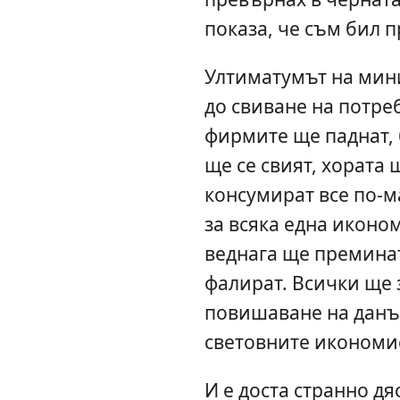
показа, че съм бил п
Ултиматумът на мин
до свиване на потре
фирмите ще паднат,
ще се свият, хората
консумират все по-м
за всяка една иконо
веднага ще преминат
фалират. Всички ще 
повишаване на данъ
световните икономи
И е доста странно дя