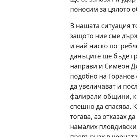
поносим за цялото о
В нашата ситуация т
защото ние сме държ
и най ниско потреб
данъците ще бъде гр
направи и Симеон Дя
подобно на Горанов 
да увеличават и посл
фалирали общини, к
спешно да спасява. 
тогава, аз отказах д
намалих пловдивскит
превърнах в черната