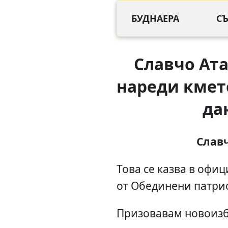
БУДНАЕРА
С
Славчо Ата
нареди кмет
да
Слав
Това се казва в офи
от Обединени патрио
Призовавам новоизбр