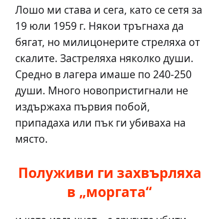
Лошо ми става и сега, като се сетя за
19 юли 1959 г. Някои тръгнаха да
бягат, но милицонерите стреляха от
скалите. Застреляха няколко души.
Средно в лагера имаше по 240-250
души. Много новопристигнали не
издържаха първия побой,
припадаха или пък ги убиваха на
място.
Полуживи ги захвърляха
в „моргата“