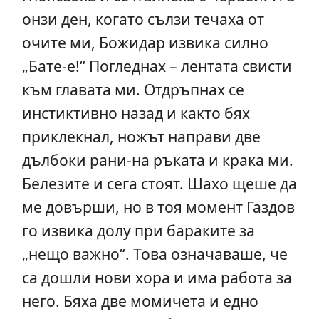
онзи ден, когато сълзи течаха от
очите ми, Божидар извика силно
„Бате-е!“ Погледнах – лентата свисти
към главата ми. Отдръпнах се
инстиктивно назад и както бях
приклекнал, ножът направи две
дълбоки рани-на ръката и крака ми.
Белезите и сега стоят. Шахо щеше да
ме довърши, но в тоя момент Газдов
го извика долу при бараките за
„нещо важно“. Това означаваше, че
са дошли нови хора и има работа за
него. Бяха две момичета и едно