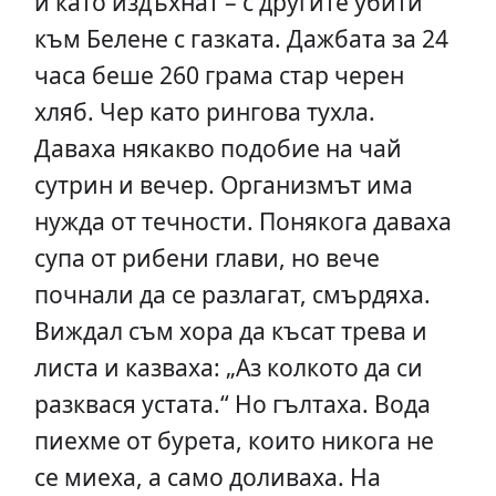
и като издъхнат – с другите убити
към Белене с газката. Дажбата за 24
часа беше 260 грама стар черен
хляб. Чер като рингова тухла.
Даваха някакво подобие на чай
сутрин и вечер. Организмът има
нужда от течности. Понякога даваха
супа от рибени глави, но вече
почнали да се разлагат, смърдяха.
Виждал съм хора да късат трева и
листа и казваха: „Аз колкото да си
разквася устата.“ Но гълтаха. Вода
пиехме от бурета, които никога не
се миеха, а само доливаха. На