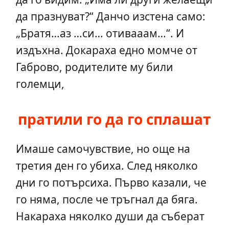
да празнуват?“ Данчо изстена само:
„Братя…аз …си… отивааам…“. И
издъхна. Докараха едно момче от
Габрово, родителите му били
големци,
пратили го да го сплашат
Имаше самочувствие, но още на
третия ден го убиха. След няколко
дни го потърсиха. Първо казали, че
го няма, после че тръгнал да бяга.
Накараха няколко души да съберат