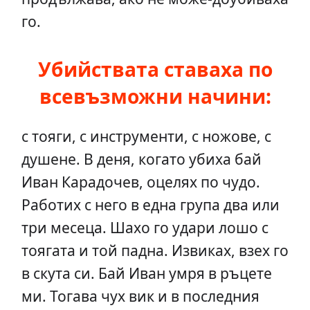
го.
Убийствата ставаха по
всевъзможни начини:
с тояги, с инструменти, с ножове, с
душене. В деня, когато убиха бай
Иван Карадочев, оцелях по чудо.
Работих с него в една група два или
три месеца. Шахо го удари лошо с
тоягата и той падна. Извиках, взех го
в скута си. Бай Иван умря в ръцете
ми. Тогава чух вик и в последния