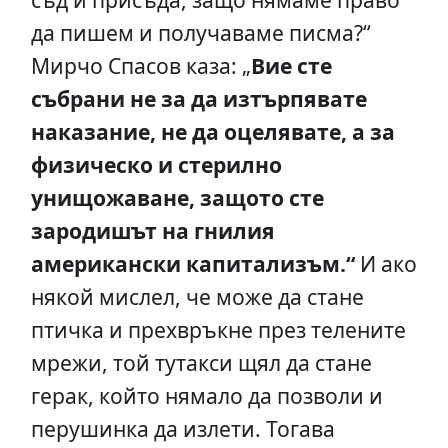
да пишем и получаваме писма?“
Мирчо Спасов каза: „
Вие сте
събрани не за да изтърпявате
наказание, не да оцелявате, а за
физическо и стерилно
унищожаване, защото сте
зародишът на гнилия
американски капитализъм.“
И ако
някой мислел, че може да стане
птичка и прехвръкне през телените
мрежи, той тутакси щял да стане
герак, който нямало да позволи и
перушинка да излети. Тогава