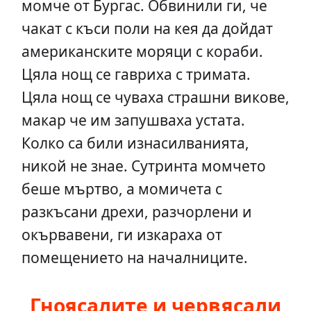
момче от Бургас. Обвинили ги, че
чакат с къси поли на кея да дойдат
американските моряци с кораби.
Цяла нощ се гавриха с тримата.
Цяла нощ се чуваха страшни викове,
макар че им запушваха устата.
Колко са били изнасилванията,
никой не знае. Сутринта момчето
беше мъртво, а момичета с
разкъсани дрехи, разчорлени и
окървавени, ги изкараха от
помещението на началниците.
Гноясалите и червясали