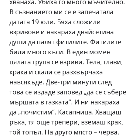
хванаха. Убиха го много мъчително.
В съзнанието ми се е запечатала
датата 19 юли. Бяха сложили
взривове и накараха двайсетина
души да палят фитилите. Фитилите
били много къси. В един момент
цялата група се взриви. Тела, глави,
крака и скали се разхвърчаха
навсякъде. Две-три минути след
това се издаде заповед „да се събере
мършата в газката“. И ни накараха
да „почистим“. Касапница. Хващаш
ръка, тя още трепери, вземаш крак,
той топъл. На друго място – черва.