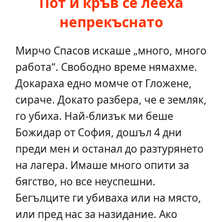
Пот и кръв се лееха
непрекъснато
Мирчо Спасов искаше „много, много
работа“. Свободно време нямахме.
Докараха едно момче от Гложене,
сираче. Докато разбера, че е земляк,
го убиха. Най-близък ми беше
Божидар от София, дошъл 4 дни
преди мен и останал до разтурянето
на лагера. Имаше много опити за
бягство, но все неуспешни.
Бегълците ги убиваха или на място,
или пред нас за назидание. Ако