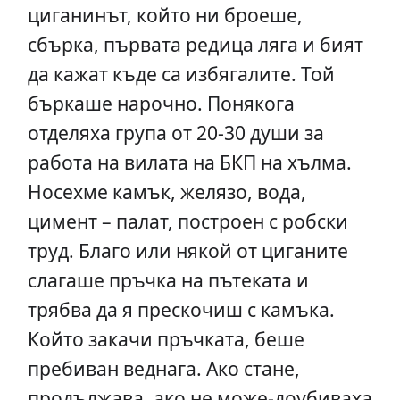
циганинът, който ни броеше,
сбърка, първата редица ляга и бият
да кажат къде са избягалите. Той
бъркаше нарочно. Понякога
отделяха група от 20-30 души за
работа на вилата на БКП на хълма.
Носехме камък, желязо, вода,
цимент – палат, построен с робски
труд. Благо или някой от циганите
слагаше пръчка на пътеката и
трябва да я прескочиш с камъка.
Който закачи пръчката, беше
пребиван веднага. Ако стане,
продължава, ако не може-доубиваха