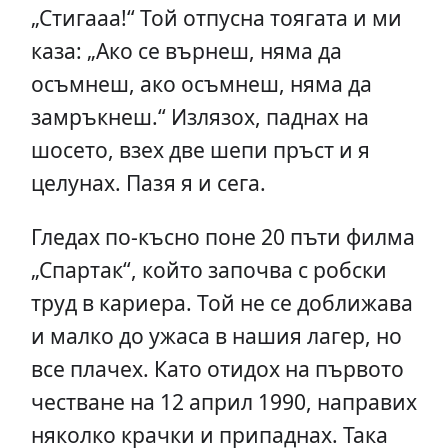
„Стигааа!“ Той отпусна тоягата и ми
каза: „Ако се върнеш, няма да
осъмнеш, ако осъмнеш, няма да
замръкнеш.“ Излязох, паднах на
шосето, взех две шепи пръст и я
целунах. Пазя я и сега.
Гледах по-късно поне 20 пъти филма
„Спартак“, който започва с робски
труд в кариера. Той не се доближава
и малко до ужаса в нашия лагер, но
все плачех. Като отидох на първото
честване на 12 април 1990, направих
няколко крачки и припаднах. Така