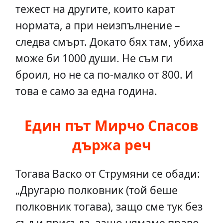
тежест на другите, които карат
нормата, а при неизпълнение –
следва смърт. Докато бях там, убиха
може би 1000 души. Не съм ги
броил, но не са по-малко от 800. И
това е само за една година.
Един път Мирчо Спасов
държа реч
Тогава Васко от Струмяни се обади:
„Другарю полковник (той беше
полковник тогава), защо сме тук без
съд и присъда, защо нямаме право