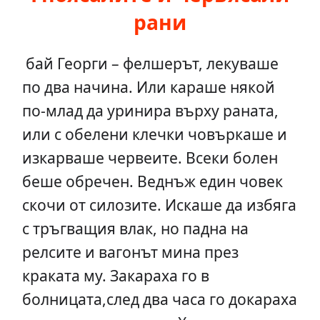
рани
бай Георги – фелшерът, лекуваше
по два начина. Или караше някой
по-млад да уринира върху раната,
или с обелени клечки човъркаше и
изкарваше червеите. Всеки болен
беше обречен. Веднъж един човек
скочи от силозите. Искаше да избяга
с тръгващия влак, но падна на
релсите и вагонът мина през
краката му. Закараха го в
болницата,след два часа го докараха