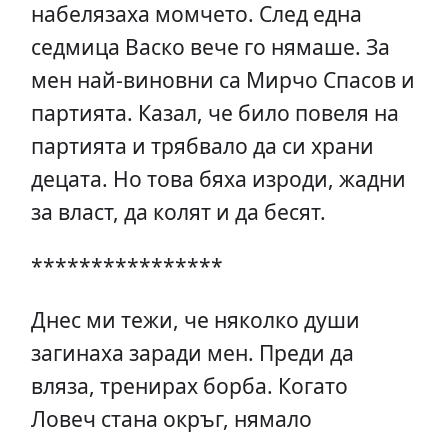
набелязаха момчето. След една
седмица Васко вече го нямаше. За
мен най-виновни са Мирчо Спасов и
партията. Казал, че било повеля на
партията и трябвало да си храни
децата. Но това бяха изроди, жадни
за власт, да колят и да бесят.
****************
Днес ми тежи, че няколко души
загинаха заради мен. Преди да
вляза, тренирах борба. Когато
Ловеч стана окръг, нямало