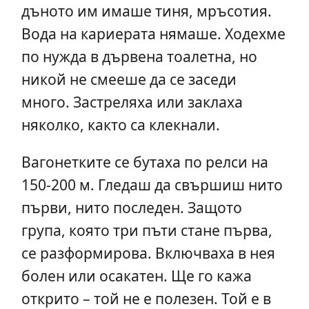
дъното им имаше тиня, мръсотия.
Вода на кариерата нямаше. Ходехме
по нужда в дървена тоалетна, но
никой не смееше да се заседи
много. Застреляха или заклаха
няколко, както са клекнали.
Вагонетките се бутаха по релси на
150-200 м. Гледаш да свършиш нито
първи, нито последен. Защото
група, която три пъти стане първа,
се разформирова. Включваха в нея
болен или осакатен. Ще го кажа
открито – той не е полезен. Той е в