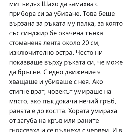
миг видях Шахо да замахва с
прибора си за убиване. Това беше
вързана за ръката му палка, за която
със синджир бе окачена тънка
стоманена лента около 20 см,
изключително остра. Често ни
показваше върху ръката си, че може
да бръсне. С едно движение я
хващаше и убиваше с нея. Ако
стигне врат, човекът умираше на
място, ако пък докачи нечий гръб,
раната е до костта. Хората умираха
от загуба на кръв или раните
гноясваха и се пълнеха с червеи. И в