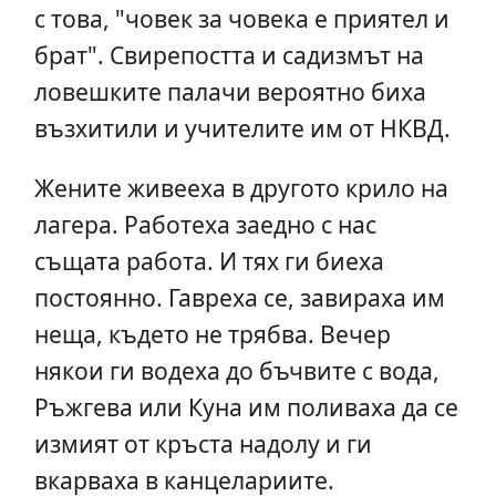
с това, "човек за човека е приятел и
брат". Свирепостта и садизмът на
ловешките палачи вероятно биха
възхитили и учителите им от НКВД.
Жените живееха в другото крило на
лагера. Работеха заедно с нас
същата работа. И тях ги биеха
постоянно. Гавреха се, завираха им
неща, където не трябва. Вечер
някои ги водеха до бъчвите с вода,
Ръжгева или Куна им поливаха да се
измият от кръста надолу и ги
вкарваха в канцелариите.