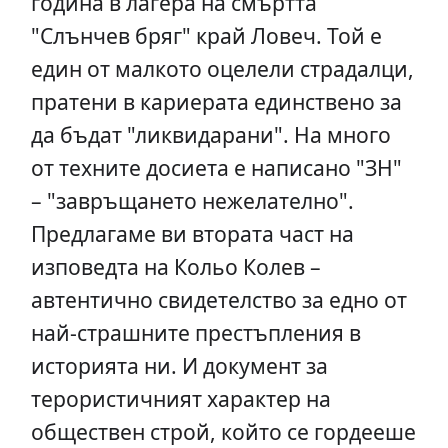
година в лагера на смъртта
"Слънчев бряг" край Ловеч. Той е
един от малкото оцелели страдалци,
пратени в кариерата единствено за
да бъдат "ликвидарани". На много
от техните досиета е написано "ЗН"
– "завръщането нежелателно".
Предлагаме ви втората част на
изповедта на Кольо Колев –
автентично свидетелство за едно от
най-страшните престъпления в
историята ни. И документ за
терористичният характер на
обществен строй, който се гордееше