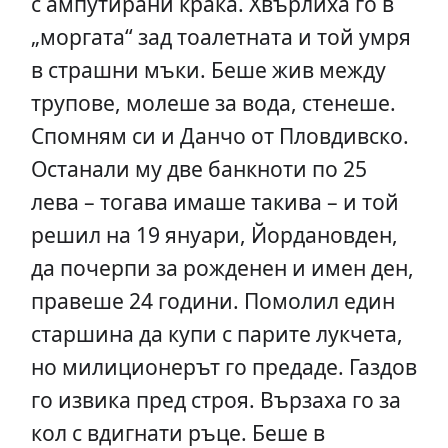
с ампутирани крака. Хвърлиха го в
„моргата“ зад тоалетната и той умря
в страшни мъки. Беше жив между
трупове, молеше за вода, стенеше.
Спомням си и Данчо от Пловдивско.
Останали му две банкноти по 25
лева – тогава имаше такива – и той
решил на 19 януари, Йордановден,
да почерпи за рожденен и имен ден,
правеше 24 години. Помолил един
старшина да купи с парите лукчета,
но милиционерът го предаде. Газдов
го извика пред строя. Вързаха го за
кол с вдигнати ръце. Беше в