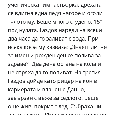
ученическа гимнастьорка, дрехата
се вдигна една педя нагоре и оголи
тялото му. Беше много студено, 15°
под нулата. Газдов нареди на всеки
два часа да го заливат с вода. При
всяка кофа му казваха: „Знаеш ли, че
за имен и рожден ден се полива за
здраве?“ Два дена остана на кола и
не спряха да го поливат. На третия
Газдов дойде като рицар на кон в
кариерата и влачеше Данчо,
завързан с въже за седлото. Беше
още жив, покрит с лед. Събраха ни
да го видим. „Има ли други желаещи