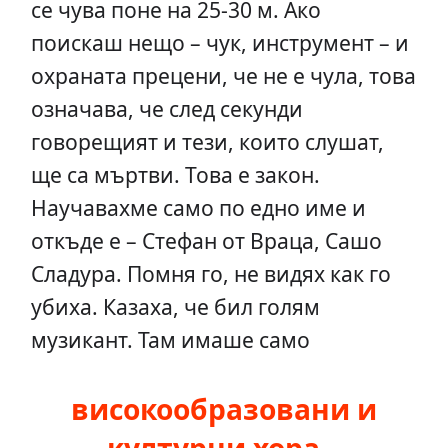
се чува поне на 25-30 м. Ако
поискаш нещо – чук, инструмент – и
охраната прецени, че не е чула, това
означава, че след секунди
говорещият и тези, които слушат,
ще са мъртви. Това е закон.
Научавахме само по едно име и
откъде е – Стефан от Враца, Сашо
Сладура. Помня го, не видях как го
убиха. Казаха, че бил голям
музикант. Там имаше само
високообразовани и