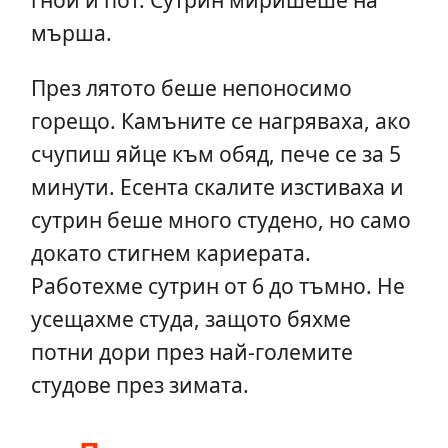
мърша.
През лятото беше непоносимо
горещо. Камъните се нагряваха, ако
счупиш яйце към обяд, пече се за 5
минути. Есента скалите изстиваха и
сутрин беше много студено, но само
докато стигнем кариерата.
Работехме сутрин от 6 до тъмно. Не
усещахме студа, защото бяхме
потни дори през най-големите
студове през зимата.