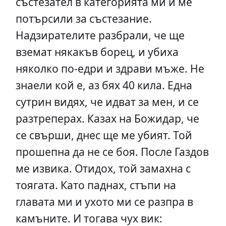
състезател в категорията ми и ме
потърсили за състезание.
Надзирателите разбрали, че ще
вземат някакъв борец, и убиха
няколко по-едри и здрави мъже. Не
знаели кой е, аз бях 40 кила. Една
сутрин видях, че идват за мен, и се
разтреперах. Казах на Божидар, че
се свърши, днес ще ме убият. Той
прошепна да не се боя. После Газдов
ме извика. Отидох, той замахна с
тоягата. Като паднах, стъпи на
главата ми и ухото ми се разпра в
камъните. И тогава чух вик: