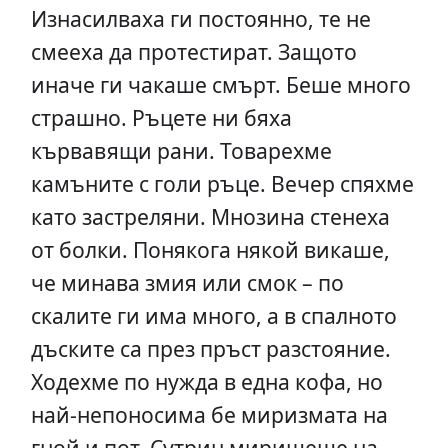
Изнасилваха ги постоянно, те не
смееха да протестират. Защото
иначе ги чакаше смърт. Беше много
страшно. Ръцете ни бяха
кървавящи рани. Товарехме
камъните с голи ръце. Вечер спяхме
като застреляни. Мнозина стенеха
от болки. Понякога някой викаше,
че минава змия или смок – по
скалите ги има много, а в спалното
дъските са през пръст разстояние.
Ходехме по нужда в една кофа, но
най-непоносима бе миризмата на
гной и пот. Сутрин миришеше на