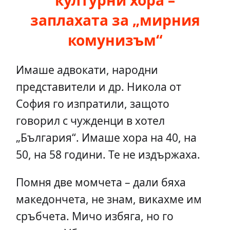
културни хора –
заплахата за „мирния
комунизъм“
Имаше адвокати, народни
представители и др. Никола от
София го изпратили, защото
говорил с чужденци в хотел
„България“. Имаше хора на 40, на
50, на 58 години. Те не издържаха.
Помня две момчета – дали бяха
македончета, не знам, викахме им
сръбчета. Мичо избяга, но го