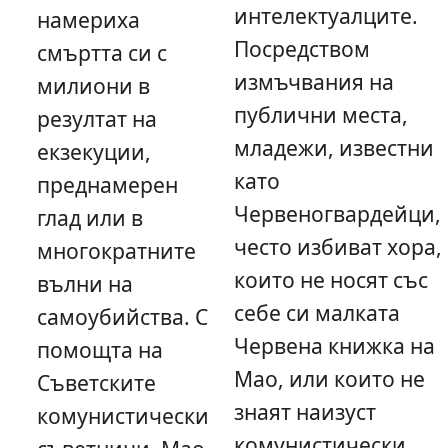
интелектуалците.
намериха
Посредством
смъртта си с
измъчвания на
милиони в
публични места,
резултат на
младежи, известни
екзекуции,
като
преднамерен
Червеногвардейци,
глад или в
често избиват хора,
многократните
които не носят със
вълни на
себе си малката
самоубийства. С
Червена книжка на
помощта на
Мао, или които не
Съветските
знаят наизуст
комунистически
комунистически