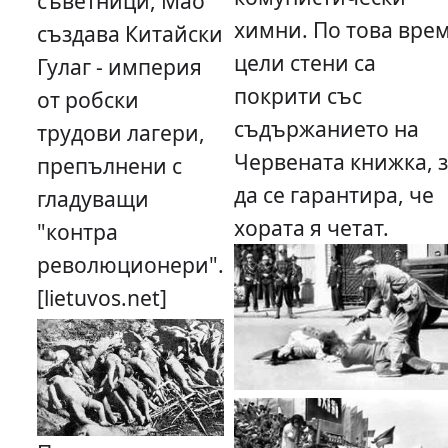
съветници, Мао
химни. По това вре
създава Китайски
цели стени са
Гулаг - империя
покрити със
от робски
съдържанието на
трудови лагери,
Червената книжка, 
препълнени с
да се гарантира, че
гладуващи
хората я четат.
"контра
революционери".
[lietuvos.net]