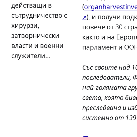
действащи в
(
organharvestinve
сътрудничество с
), и получи под
хирурзи,
повече от 30 стра
затворнически
както и на Евро
власти и военни
парламент и ООН
служители...
Със своите над 1
последователи, Ф
най-голямата гру
света, която бив
преследвана и из
системно от 1999