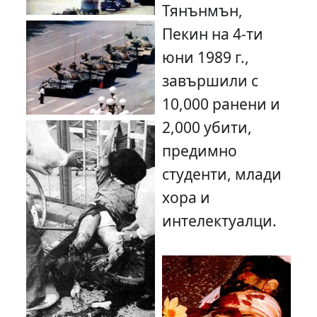
Тянънмън,
Пекин на 4-ти
юни 1989 г.,
завършили с
10,000 ранени и
2,000 убити,
предимно
студенти, млади
хора и
интелектуалци.