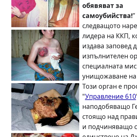
обявяват за
самоубийства!
”
следващото нар
лидера на ККП, 
издава заповед д
изпълнителен ор
специалната ми
унищожаване на 
Този орган е про
"
Управление 610
наподобяващо Ге
стоящо над прав
и подчиняващо 
единствено на Д