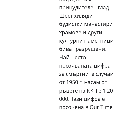
принудителен глад.
Шест хиляди
будистки манастири
храмове и други
културни паметниц
биват разрушени.
Най-често
посочваната цифра
за смъртните случа
от 1950 г. насам от
ръцете на ККП е 1 2
000. Тази цифра е
посочена в Our Time