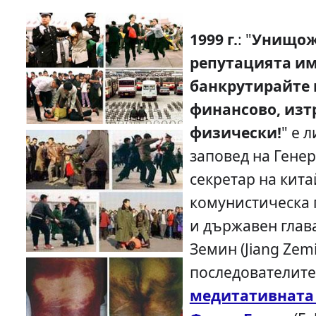
1999 г.
: "
Унищож
репутацията им
банкрутирайте 
финансово, изт
физически!
" е 
заповед на Гене
секретар на кита
комунистическа 
и държавен глав
Земин (Jiang Zem
последователите
медитативната