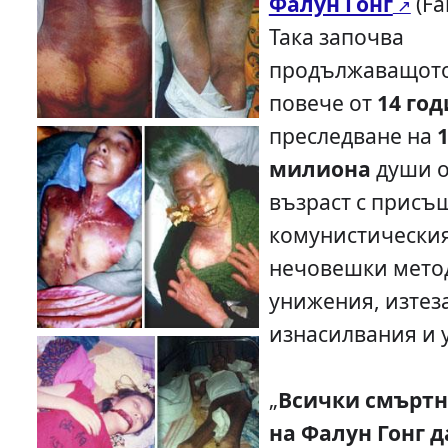
Фалун Гонг
(Fa
Така започва
продължаващото
повече от
14 го
преследване на
милиона
души о
възраст с присъ
комунистическия
нечовешки мето
унижения, изтез
изнасилвания и 
„
Всички смъртн
на Фалун Гонг д