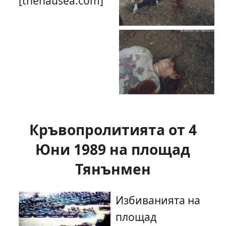
[thenausea.com]
Кръвопролитията от 4
Юни 1989 на площад
Тянънмен
Избиванията на
площад