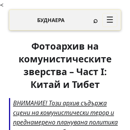
<
⌕
☰
БУДНАЕРА
Фотоархив на
комунистическите
зверства – Част І:
Китай и Тибет
ВНИМАНИЕ! Този архив съдържа
сцени на комунистически терор и
преднамерено планувана политика