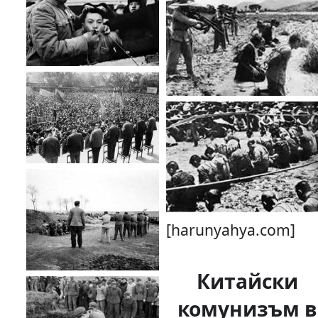
[harunyahya.com]
Китайски
комунизъм в