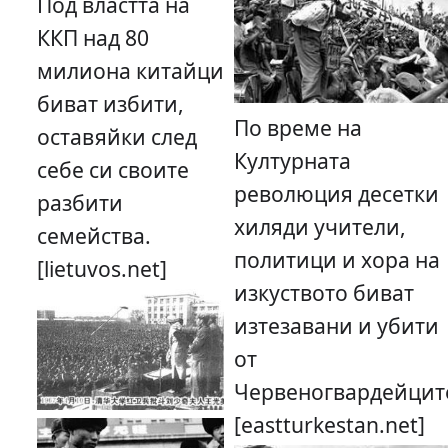
Под властта на
ККП над 80
милиона китайци
биват избити,
По време на
оставяйки след
Културната
себе си своите
революция десетки
разбити
хиляди учители,
семейства.
политици и хора на
[lietuvos.net]
изкуството биват
изтезавани и убити
от
Червеногвардейцит
[eastturkestan.net]