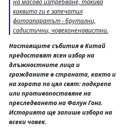
на масово изтребване, такива
каквито ги е запечатил
фотоапаратът - брутални,
садистични, човеконенавистни.
Настоящите събития в Китай
предоставят ясен избор на
длъжностните лица и
гражданите в страната, както и
на хората по цял свят: подкрепа
или противопоставяне на
преследването на Фалун Гонг.
Историята ще запише избора на
всеки човек.