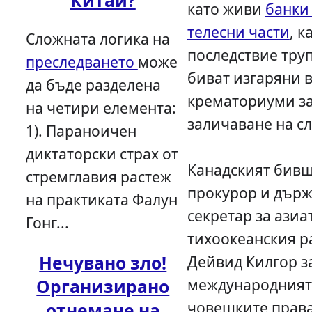
Китай?
като живи
банки 
телесни части
, к
Сложната логика на
последствие тру
преследването
може
биват изгаряни 
да бъде разделена
крематориуми з
на четири елемента:
заличаване на сл
1). Параноичен
диктаторски страх от
Канадският бивш
стремглавия растеж
прокурор и дър
на практиката Фалун
секретар за азиа
Гонг...
тихоокеанския р
Нечувано зло!
Дейвид Килгор з
международният 
Организирано
човешките прав
отнемане на