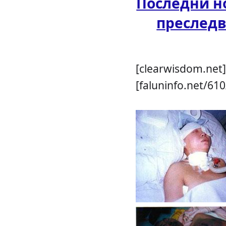
Последни н
преслед
[clearwisdom.net]
[faluninfo.net/610