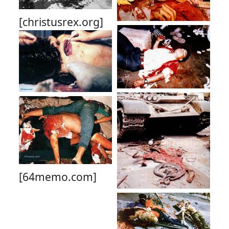
[christusrex.org]
[64memo.com]