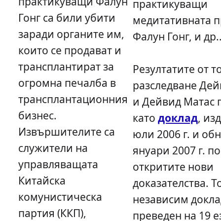
практикуващи Фалун
практикуващи
Гонг са били убити
медитативната п
заради органите им,
Фалун Гонг, и др.
които се продават и
трансплантират за
Резултатите от т
огромна печалба в
разследване Дей
трансплантационния
и Дейвид Матас 
бизнес.
като
доклад
, из
Извършителите са
юли 2006 г. и об
служители на
януари 2007 г. п
управляващата
откритите нови
Китайска
доказателства. Т
комунистическа
независим докла
партия (ККП),
преведен на 19 е