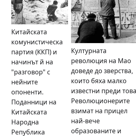
Китайската
комунистическа
Културната
партия (ККП) и
революция на Мао
начинът й на
доведе до зверства,
"разговор" с
които бяха малко
нейните
известни преди това
опоненти.
Революционерите
Поданници на
взимат на прицел
Китайската
най-вече
Народна
образованите и
Република