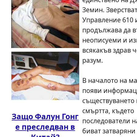
Земин. Зверстват
Управление 610 
продължава да в
неописуеми и и
всякакъв здрав 
разум.
В началото на мар
появи информац
съществуването 
смъртта, където
Защо Фалун Гонг
последователи н
е преследван в
биват затваряни