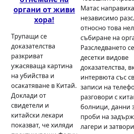
Матас направих
органи от живи
независимо разс
хора!
относно това не
Трупащи се
събиране на орга
доказателства
Разследването се
разкриват
десетки видове
ужасяваща картина
доказателства, 
на убийства и
интервюта със с
осакатяване в Китай.
записи на телеф
Доклади от
разговори с кит
свидетели и
болници, данни 
китайски лекари
проби на задърж
показват, че хиляди
лагери и затвор