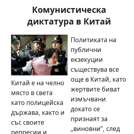
Комунистическа
диктатура в Китай
Политиката на
публични
екзекуции
съществува все
още в Китай, като
Китай е на челно
жертвите биват
място в света
измъчвани
като полицейска
докато се
държава, както и
признаят за
със своите
„виновни”, след
репресии и