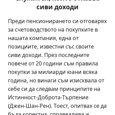
сиви доходи
Преди пенсионирането си отговарях
за счетоводството на покупките в
нашата компания, една от
позициите, известни със своите
сиви доходи. През последните
повече от 20 години съм правила
покупки за милиарди юани всяка
година, но винаги съм изисквала от
себе си да следвам принципите на
Истинност-Доброта-Търпение
(Джен-Шан-Рен). Тоест, опитвах се да
бъда коректна, справедлива и