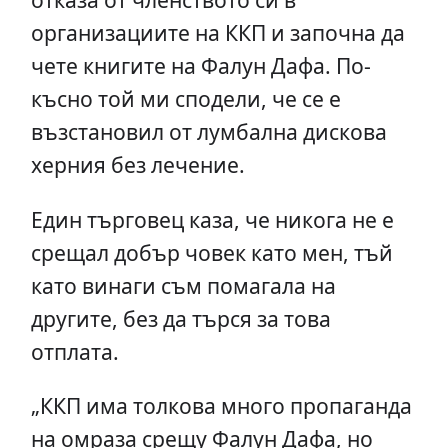
организациите на ККП и започна да
чете книгите на Фалун Дафа. По-
късно той ми сподели, че се е
възстановил от лумбална дискова
херния без лечение.
Един търговец каза, че никога не е
срещал добър човек като мен, тъй
като винаги съм помагала на
другите, без да търся за това
отплата.
„ККП има толкова много пропаганда
на омраза срещу Фалун Дафа, но