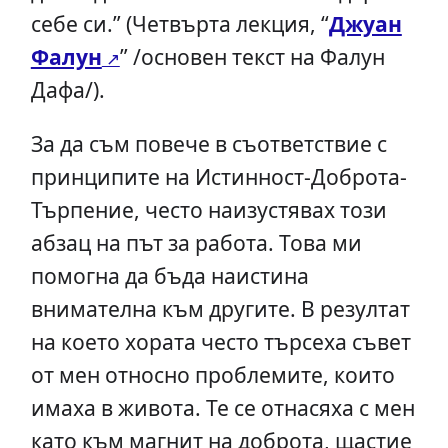
себе си.” (Четвърта лекция, “
Джуан
Фалун
” /основен текст на Фалун
Дафа/).
За да съм повече в съответствие с
принципите на Истинност-Доброта-
Търпение, често наизустявах този
абзац на път за работа. Това ми
помогна да бъда наистина
внимателна към другите. В резултат
на което хората често търсеха съвет
от мен относно проблемите, които
имаха в живота. Те се отнасяха с мен
като към магнит на доброта, щастие