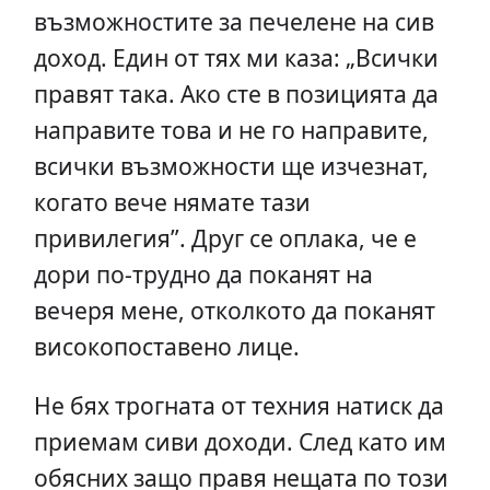
възможностите за печелене на сив
доход. Един от тях ми каза: „Всички
правят така. Ако сте в позицията да
направите това и не го направите,
всички възможности ще изчезнат,
когато вече нямате тази
привилегия”. Друг се оплака, че е
дори по-трудно да поканят на
вечеря мене, отколкото да поканят
високопоставено лице.
Не бях трогната от техния натиск да
приемам сиви доходи. След като им
обясних защо правя нещата по този