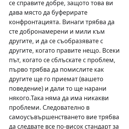
се справите добре, защото това ви
дава място да буферирате
конфронтацията. Винаги трябва да
сте добронамерени и мили към
другите, и да се съобразявате с
другите, когато правите нещо. Всеки
път, когато се сблъскате с проблем,
първо трябва да помислите как
другите ще го приемат (вашето
поведение) и дали то ще нарани
някого.Така няма да има никакви
проблеми. Следователно в
самоусъвършенстването вие трябва
да следвате все по-висок стандарт за