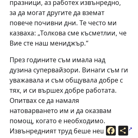
празници, аз работех извънредно,
за да могат другите да вземат
повече почивни дни. Те често ми
казваха: „Толкова сме късметлии, че
Вие сте наш мениджър.“
През годините съм имала над
дузина супервайзори. Винаги съм ги
уважавала и съм общувала добре с
тях, и си вършех добре работата.
Опитвах се да намаля
натоварването им и да оказвам
помощ, когато е необходимо.
F
С
Извънредният труд беше нещо
a
п
c
о