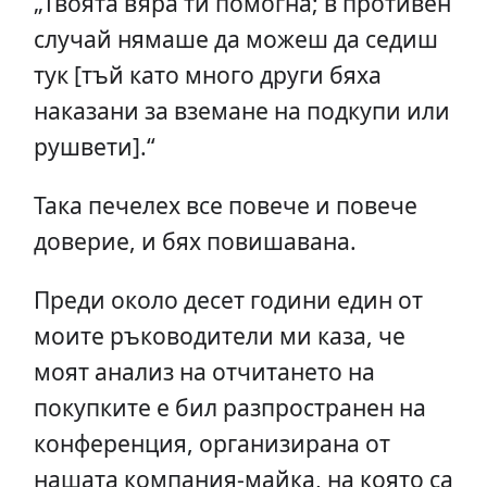
„Твоята вяра ти помогна; в противен
случай нямаше да можеш да седиш
тук [тъй като много други бяха
наказани за вземане на подкупи или
рушвети].“
Така печелех все повече и повече
доверие, и бях повишавана.
Преди около десет години един от
моите ръководители ми каза, че
моят анализ на отчитането на
покупките е бил разпространен на
конференция, организирана от
нашата компания-майка, на която са