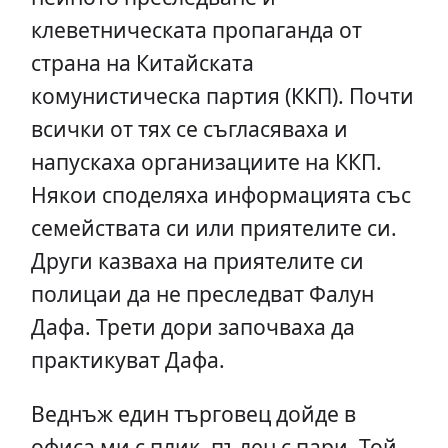
клеветническата пропаганда от
страна на Китайската
комунистическа партия (ККП). Почти
всички от тях се съгласяваха и
напускаха организациите на ККП.
Някои споделяха информацията със
семействата си или приятелите си.
Други казваха на приятелите си
полицаи да не преследват Фалун
Дафа. Трети дори започваха да
практикуват Дафа.
Веднъж един търговец дойде в
офиса ми с плик, пълен с пари. Той