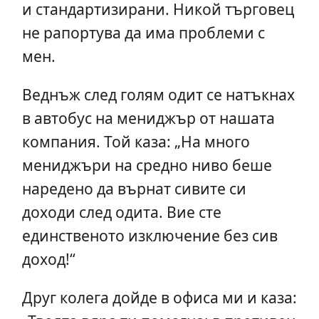
и стандартизирани. Никой търговец
не рапортува да има проблеми с
мен.
Веднъж след голям одит се натъкнах
в автобус на мениджър от нашата
компания. Той каза: „На много
мениджъри на средно ниво беше
наредено да върнат сивите си
доходи след одита. Вие сте
единственото изключение без сив
доход!“
Друг колега дойде в офиса ми и каза: