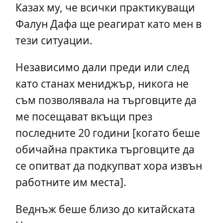
Казах му, че всички практикуващи
Фалун Дафа ще реагират като мен в
тези ситуации.
Независимо дали преди или след
като станах мениджър, никога не
съм позволявала на търговците да
ме посещават вкъщи през
последните 20 години [когато беше
обичайна практика търговците да
се опитват да подкупват хора извън
работните им места].
Веднъж беше близо до китайската