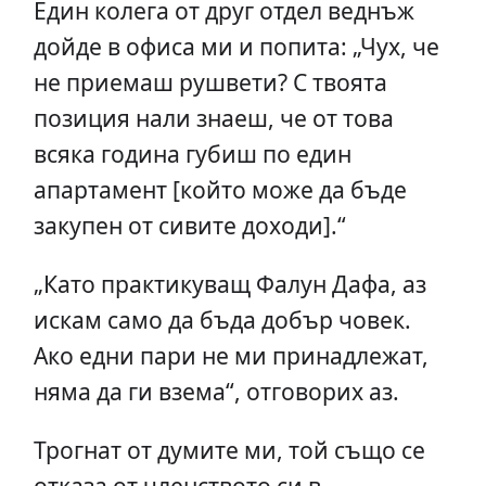
Един колега от друг отдел веднъж
дойде в офиса ми и попита: „Чух, че
не приемаш рушвети? С твоята
позиция нали знаеш, че от това
всяка година губиш по един
апартамент [който може да бъде
закупен от сивите доходи].“
„Като практикуващ Фалун Дафа, аз
искам само да бъда добър човек.
Ако едни пари не ми принадлежат,
няма да ги взема“, отговорих аз.
Трогнат от думите ми, той също се
отказа от членството си в