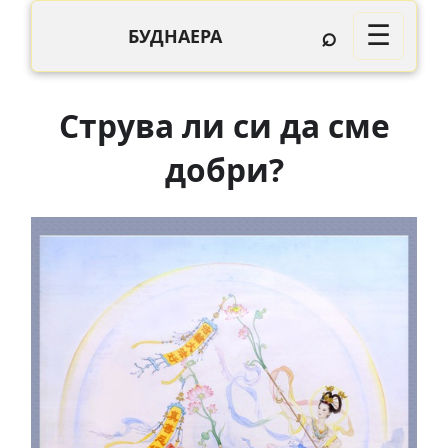
⌕
☰
БУДНАЕРА
Струва ли си да сме
добри?