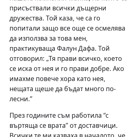
присъствали всички дъщерни
дружества. Той каза, че са го
попитали защо все още се осмелява
да използва за това мен,
практикуваща Фалун Дафа. Той
отговорил: „Тя прави всичко, което
се иска от нея и го прави добре. Ако
имахме повече хора като нея,
нещата щеше да бъдат много по-
лесни.”
През годините съм работила “с
въртяща се врата” от доставчици.
Всички те ми казваха в началото, че