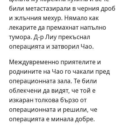
били метастазирали в черния дроб
и жлъчния мехур. Нямало как
лекарите да премахнат напълно
тумора. Д-р Лиу прекъснал
операцията и затворил Чао.
Междувременно приятелите и
роднините на Чао го чакали пред
операционната зала. Те били
облекчени да видят, че той е
изкаран толкова бързо от
операционната и решили, че
операцията е минала добре.