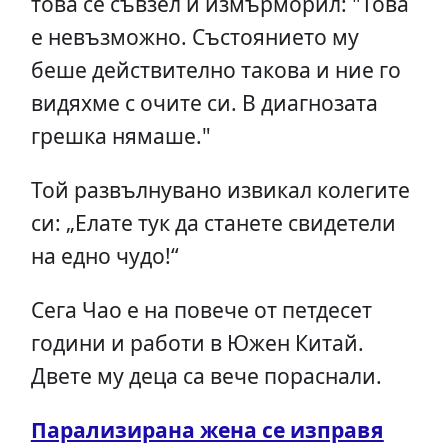
това се съвзел и измърморил: "Това
е невъзможно. Състоянието му
беше действително такова и ние го
видяхме с очите си. В диагнозата
грешка нямаше."
Той развълнувано извикал колегите
си: „Елате тук да станете свидетели
на едно чудо!“
Сега Чао е на повече от петдесет
години и работи в Южен Китай.
Двете му деца са вече пораснали.
Парализирана жена се изправя