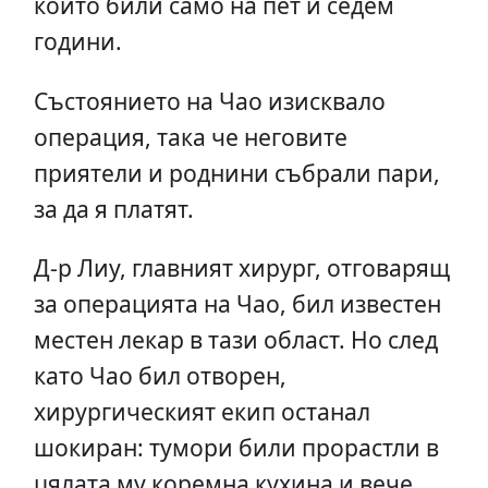
които били само на пет и седем
години.
Състоянието на Чао изисквало
операция, така че неговите
приятели и роднини събрали пари,
за да я платят.
Д-р Лиу, главният хирург, отговарящ
за операцията на Чао, бил известен
местен лекар в тази област. Но след
като Чао бил отворен,
хирургическият екип останал
шокиран: тумори били прорастли в
цялата му коремна кухина и вече