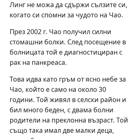
Линг не можа да сдържи сълзите си,
когато си спомни за чудото на Чао.
През 2002 г. Чао получил силни
стомашни болки. След посещение в
болницата той е диагностициран с
рак на панкреаса.
Това идва като гръм от ясно небе за
Чао, който е само на около 30
години. Той живял в селски район и
бил много беден, с двама болни
родители на преклонна възраст. Той
също така имал две малки деца,