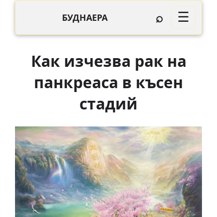
⌕
☰
БУДНАЕРА
Как изчезва рак на
панкреаса в късен
стадий