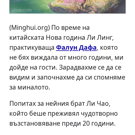
(Minghui.org) По време на
китайската Нова година Ли Линг,
практикуваща
Фалун Дафа
, която
не бях виждала от много години, ми
дойде на гости. Зарадвахме се да се
видим и започнахме да си спомняме
за миналото.
Попитах за нейния брат Ли Чао,
който беше преживял чудотворно
възстановяване преди 20 години.