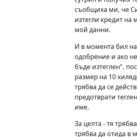
съобщиха ми, че С
изтегли кредит на 
мой данни.
И в момента бил на
одобрение и ако н
бъде изтеглен", пос
размер на 10 хиляд
трябва да се действ
предотврати теглен
име.
За целта - тя трябва
трябва да отида в м