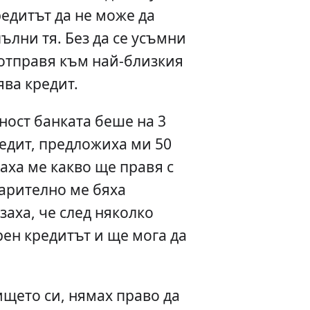
едитът да не може да
ълни тя. Без да се усъмни
е отправя към най-близкия
ява кредит.
ност банката беше на 3
едит, предложиха ми 50
аха ме какво ще правя с
варително ме бяха
заха, че след няколко
ен кредитът и ще мога да
щето си, нямах право да