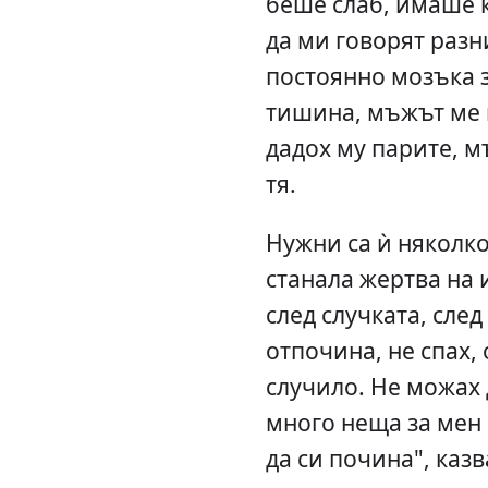
беше слаб, имаше 
да ми говорят раз
постоянно мозъка 
тишина, мъжът ме 
дадох му парите, м
тя.
Нужни са ѝ няколко 
станала жертва на 
след случката, след
отпочина, не спах, 
случило. Не можах д
много неща за мен 
да си почина", каз