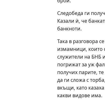
брой.
Следобеда ги получ
Казали ѝ, че банка
банкноти.
Така в разговора с
измамници, които с
служители на БНБ и
погрижат за уж фал
получих парите, те
да ги сложа с торба
вкъщи, като казаха
какви видове има.