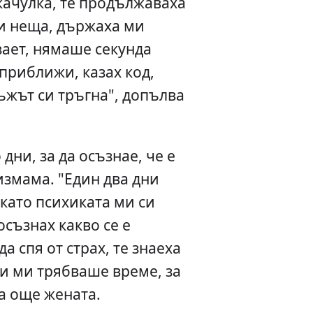
качулка, те продължаваха
ни неща, държаха ми
зает, нямаше секунда
приближи, казах код,
ъжът си тръгна", допълва
дни, за да осъзнае, че е
измама. "Един два дни
 като психиката ми си
осъзнах какво се е
а спя от страх, те знаеха
и ми трябваше време, за
ва още жената.