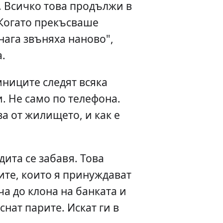
. Всичко това продължи в
 Когато прекъсваше
нага звъняха наново",
.
мниците следят всяка
и. Не само по телефона.
за от жилището, и как е
дита се забавя. Това
те, които я принуждават
ча до клона на банката и
снат парите. Искат ги в