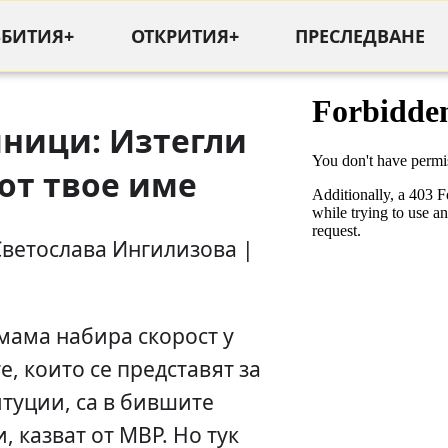
ЪБИТИЯ+
ОТКРИТИЯ+
ПРЕСЛЕДВАНЕ
ници: Изтегли
от твое име
Светослава Ингилизова |
мама набира скорост у
е, които се представят за
туции, са в бившите
, казват от МВР. Но тук