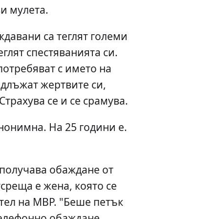
и мулета.
давани са теглят големи
еглят спестяванията си.
отребяват с името на
одлъжат жертвите си,
Страхува се и се срамува.
нонимна. На 25 години е.
о получава обаждане от
среща е жена, която се
тел на МВР. "Беше петък
телефонно обаждане,