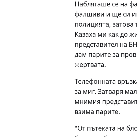
Наблягаше се на фа
фалшиви и ще си и
полицията, затова 
Казаха ми как до 
представител на БН
дам парите за пров
жертвата.
Телефонната връзка
за миг. Затваря ма
мнимия представит
взима парите.
"От пътеката на бл