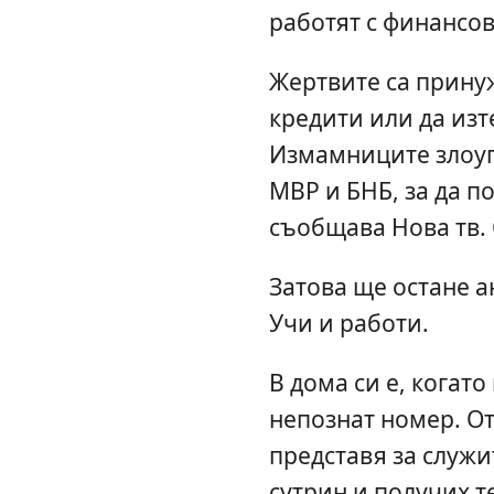
работят с финансов
Жертвите са принуж
кредити или да изт
Измамниците злоуп
МВР и БНБ, за да п
съобщава Нова тв. 
Затова ще остане а
Учи и работи.
В дома си е, когат
непознат номер. От
представя за служи
сутрин и получих 