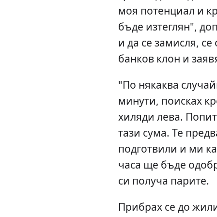
моя потенциал и кр
бъде изтеглян", доп
и да се замисля, с
банков клон и заяв
"По някаква случай
минути, поисках кр
хиляди лева. Попит
тази сума. Те пред
подготвили и ми ка
часа ще бъде одобр
си получа парите.
Прибрах се до жили