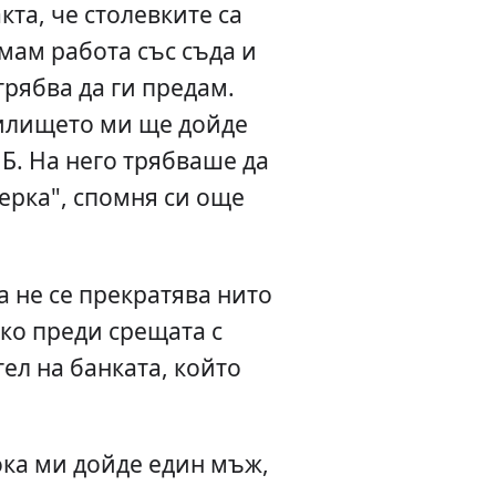
кта, че столевките са
мам работа със съда и
трябва да ги предам.
жилището ми ще дойде
Б. На него трябваше да
ерка", спомня си още
 не се прекратява нито
лко преди срещата с
ел на банката, който
ока ми дойде един мъж,