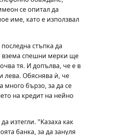
имеон се опитал да
мое име, като е използвал
 последна стъпка да
е взема спешни мерки ще
очва тя. И допълва, че е в
и лева. Обяснява ѝ, че
а много бързо, за да се
ето на кредит на нейно
 да изтегли. "Kазаха как
оята банка, за да зануля