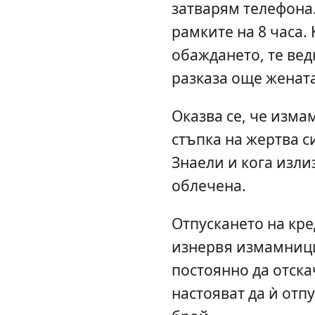
затварям телефона
рамките на 8 часа.
обаждането, те вед
разказа още жената
Оказва се, че изма
стъпка на жертва с
Знаели и кога изли
облечена.
Отпускането на кре
изнервя измамници
постоянно да отска
настояват да ѝ отпу