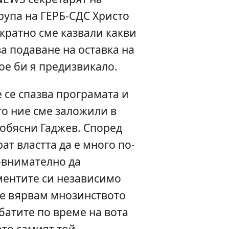
рупа на ГЕРБ-СДС Христо
кратно сме казвали какви
а подаване на оставка на
ое би я предизвикало.
е се спазва програмата и
то ние сме заложили в
 обясни Гаджев. Според
ат властта да е много по-
-внимателно да
ентите си независимо
Не вярвам мнозинството
ебатите по време на вота
то самият той,