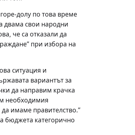
 горе-долу по това време
а двама свои народни
ва, че са отказали да
зраждане” при избора на
това ситуация и
ържавата вариантът за
чки да направим крачка
им необходимия
 да имаме правителство.”
за бюджета категорично