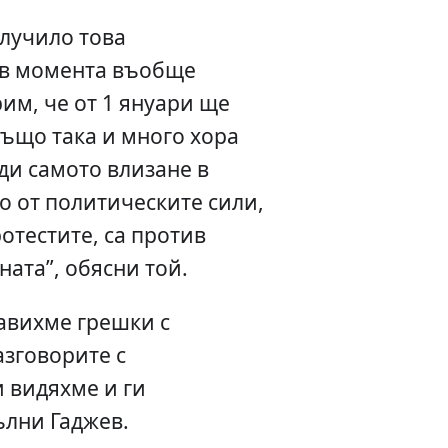
случило това
а в момента въобще
им, че от 1 януари ще
Също така и много хора
ди самото влизане в
о от политическите сили,
отестите, са против
ната”, обясни той.
авихме грешки с
азговорите с
и видяхме и ги
ълни Гаджев.