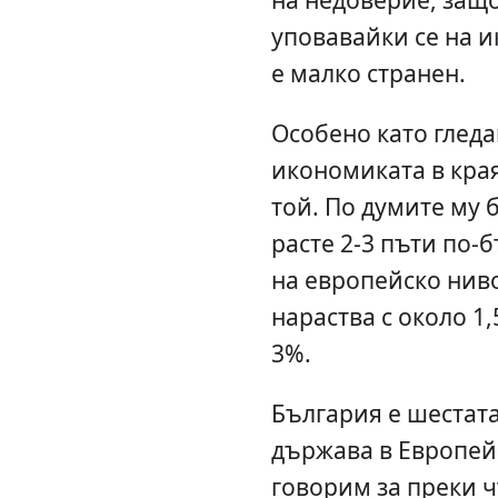
уповавайки се на 
е малко странен.
Особено като гледа
икономиката в края
той. По думите му
расте 2-3 пъти по-
на европейско ниво
нараства с около 1
3%.
България е шестат
държава в Европейс
говорим за преки 