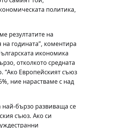
икономическата политика,
ме резултатите на
 на годината”, коментира
 българската икономика
бързо, отколкото средната
. “Ако Европейският съюз
,5%, ние нарастваме с над
а най-бързо развиваща се
кия съюз. Ако си
чуждестранни