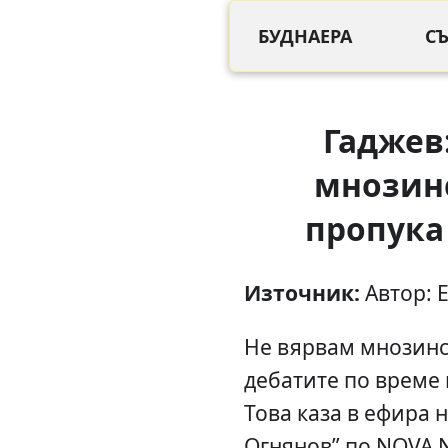
БУДНАЕРА
С
Гаджев
мнозинс
пропука
Източник:
Автор: 
Не вярвам мнозинст
дебатите по време 
Това каза в ефира 
Огнянов” по NOVA 