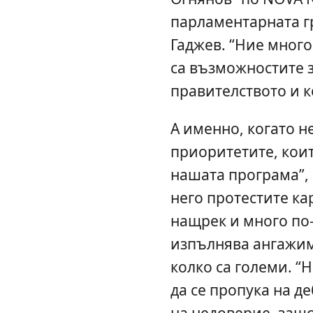
парламентарната г
Гаджев. “Ние много
са възможностите з
правителството и к
А именно, когато н
приоритетите, кои
нашата програма”,
него протестите кар
нащрек и много по
изпълнява ангажим
колко са големи. “
да се пропука на д
на недоверие, защо