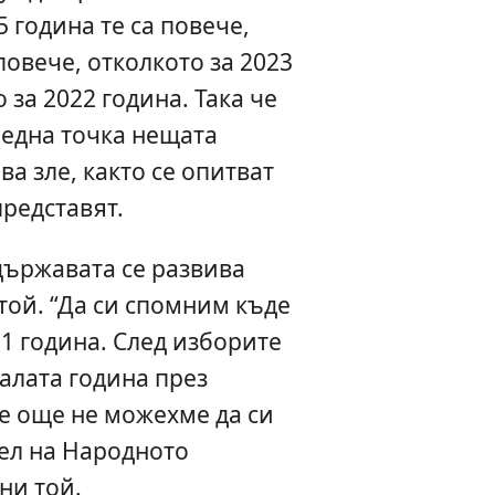
 година те са повече,
повече, отколкото за 2023
 за 2022 година. Така че
ледна точка нещата
ва зле, както се опитват
представят.
държавата се развива
той. “Да си спомним къде
1 година. След изборите
алата година през
е още не можехме да си
ел на Народното
ни той.