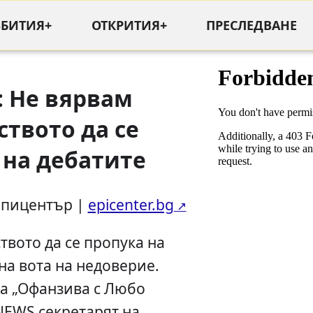
ЪБИТИЯ+
ОТКРИТИЯ+
ПРЕСЛЕДВАНЕ
: Не вярвам
твото да се
 на дебатите
Епицентър |
epicenter.bg
вото да се пропука на
на вота на недоверие.
на „Офанзива с Любо
NEWS секретарят на