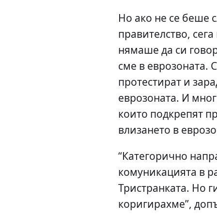
Но ако не се беше 
правителство, сег
нямаше да си говор
сме в еврозоната. 
протестират и зара
еврозоната. И мног
които подкрепят пр
влизането в еврозо
“Категорично напр
комуникацията в р
Тристранката. Но г
коригирахме”, доп