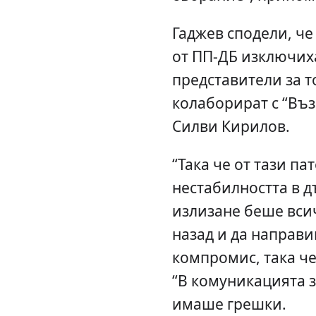
Гаджев сподели, че
от ПП-ДБ изключих
представители за то
колаборират с “Въ
Силви Кирилов.
“Така че от тази па
нестабилността в д
излизане беше вси
назад и да направ
компромис, така че
“В комуникацията 
имаше грешки.