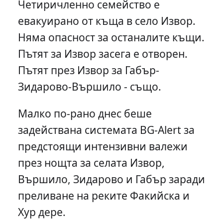
Четиричленно семейство е
евакуирано от къща в село Извор.
Няма опасност за останалите къщи.
Пътят за Извор засега е отворен.
Пътят през Извор за Габър-
Зидарово-Вършило - също.
Малко по-рано днес беше
задействана системата BG-Alert за
предстоящи интензивни валежи
през нощта за селата Извор,
Вършило, Зидарово и Габър заради
преливане на реките Факийска и
Хур дере.