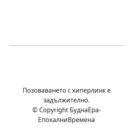
Позоваването с хиперлинк е
задължително.
© Copyright БуднаEра-
ЕпохалниВремена