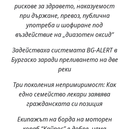
рискове за здравето, наказуемост
при държане, превоз, публична
употреба и шофиране под
въздействие на „диазотен оксид“
Задействаха системата BG-ALERT в
Бургаско заради преливането на две
реки
Три поколения непримиримост: Как
едно семейство лекари заявява
гражданската си позиция
Екипажът на борда на моторен
кораб “Кайрос” е добре, няма