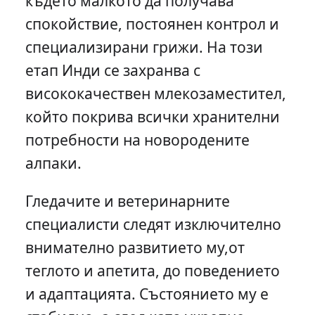
където малкото да получава
спокойствие, постоянен контрол и
специализирани грижи. На този
етап Инди се захранва с
висококачествен млекозаместител,
който покрива всички хранителни
потребности на новородените
алпаки.
Гледачите и ветеринарните
специалисти следят изключително
внимателно развитието му,от
теглото и апетита, до поведението
и адаптацията. Състоянието му е