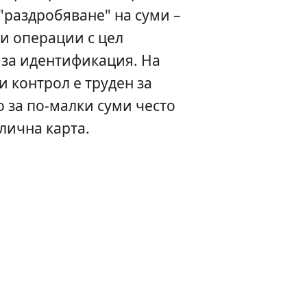
"раздробяване" на суми –
и операции с цел
 за идентификация. На
и контрол е труден за
о за по-малки суми често
 лична карта.