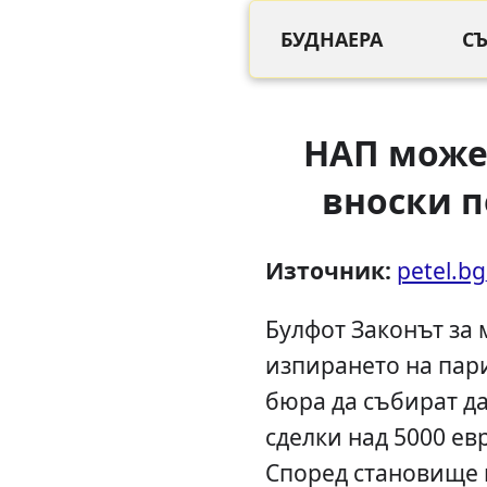
БУДНАЕРА
С
НАП може
вноски по
Източник:
petel.bg
Булфот Законът за
изпирането на пар
бюра да събират да
сделки над 5000 евр
Според становище 