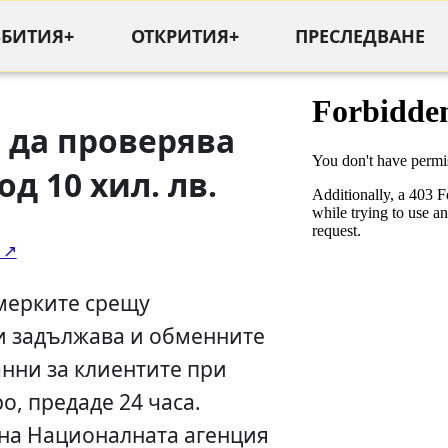
ЪБИТИЯ+
ОТКРИТИЯ+
ПРЕСЛЕДВАНЕ
 да проверява
д 10 хил. лв.
 мерките срещу
и задължава и обменните
нни за клиентите при
о, предаде 24 часа.
на Националната агенция