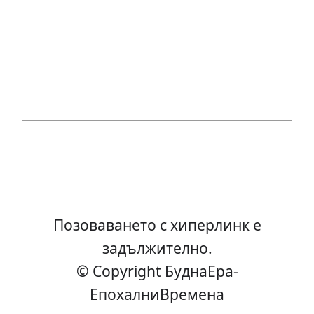
Позоваването с хиперлинк е
задължително.
© Copyright БуднаEра-
ЕпохалниВремена