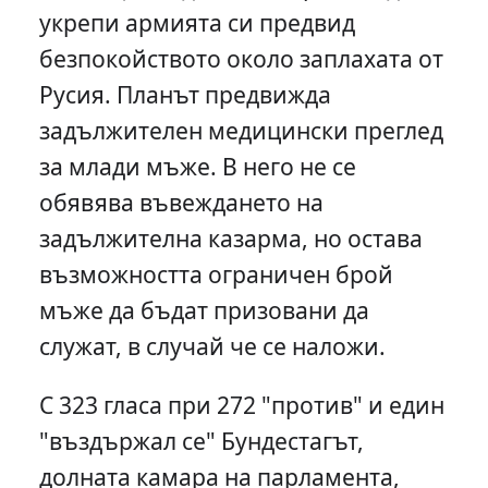
укрепи армията си предвид
безпокойството около заплахата от
Русия. Планът предвижда
задължителен медицински преглед
за млади мъже. В него не се
обявява въвеждането на
задължителна казарма, но остава
възможността ограничен брой
мъже да бъдат призовани да
служат, в случай че се наложи.
С 323 гласа при 272 "против" и един
"въздържал се" Бундестагът,
долната камара на парламента,