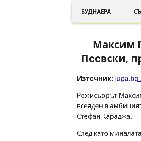
БУДНАЕРА
С
Максим 
Пеевски, п
Източник:
lupa.bg
Режисьорът Максим
всеяден в амбицият
Стефан Караджа.
След като миналат