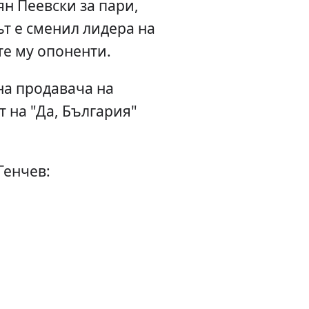
н Пеевски за пари,
 е сменил лидера на
те му опоненти.
на продавача на
 на "Да, България"
Генчев: