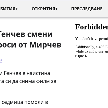
ЪБИТИЯ+
ОТКРИТИЯ+
ПРЕСЛЕДВАНЕ
Генчев смени
роси от Мирчев
 Генчев е наистина
а си да снима филм за
а седмица помоли в