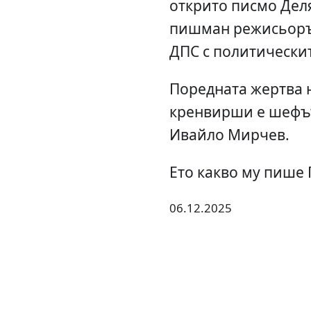
открито писмо Деля
пишман режисьорът
ДПС с политически
Поредната жертва 
кренвирши е шефът
Ивайло Мирчев.
Ето какво му пише 
06.12.2025