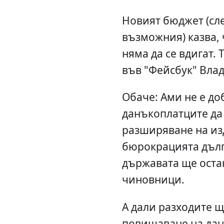
Новият бюджет (сл
възможния) казва, 
няма да се вдигат. 
във "Фейсбук" Влад
Обаче: Ами не е до
данъкоплатците да
разширяване на из
бюрокрацията дълг
държавата ще остан
чиновници.
А дали разходите щ
повишаване на дан