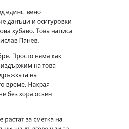
ед единствено
че данъци и осигуровки
Това хубаво. Това написа
ислав Панев.
бре. Просто няма как
 издържим на това
дръжката на
о време. Накрая
е без хора освен
е растат за сметка на
ъци, на дългове или за