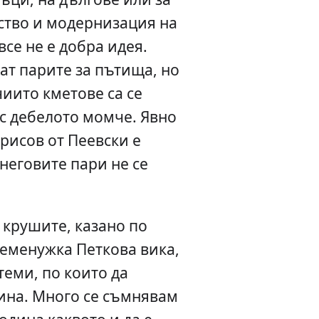
ство и модернизация на
все не е добра идея.
ат парите за пътища, но
чиито кметове са се
с дебелото момче. Явно
рисов от Пеевски е
 неговите пари не се
а крушите, казано по
Теменужка Петкова вика,
теми, по които да
ина. Много се съмнявам