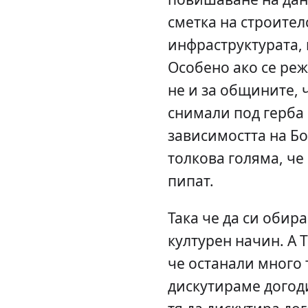
сметка на строител
инфраструктурата, 
Особено ако се реж
не и за общините, 
снимали под герба 
зависимостта на Бо
толкова голяма, че
пипат.
Така че да си обир
културен начин. А 
че останали много 
дискутираме догод