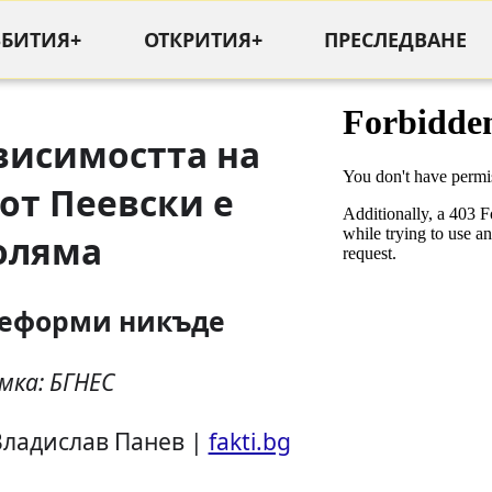
ЪБИТИЯ+
ОТКРИТИЯ+
ПРЕСЛЕДВАНЕ
висимостта на
от Пеевски е
оляма
реформи никъде
мка: БГНЕС
Владислав Панев |
fakti.bg