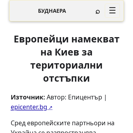
⌕
☰
БУДНАЕРА
Европейци намекват
на Киев за
териториални
отстъпки
Източник:
Автор: Епицентър |
epicenter.bg
Сред европейските партньори на
Украйна се разпространява