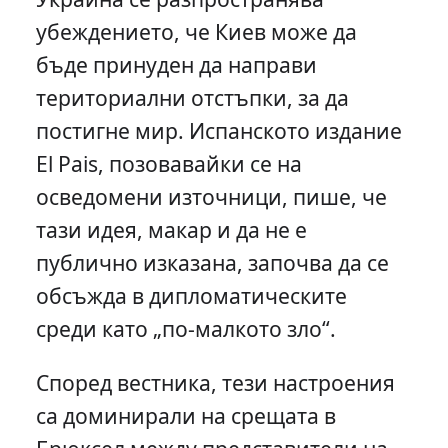
убеждението, че Киев може да
бъде принуден да направи
териториални отстъпки, за да
постигне мир. Испанското издание
El Pais, позовавайки се на
осведомени източници, пише, че
тази идея, макар и да не е
публично изказана, започва да се
обсъжда в дипломатическите
среди като „по-малкото зло“.
Според вестника, тези настроения
са доминирали на срещата в