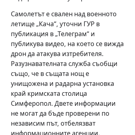
Самолетът е свален над военното
летище „Кача“, уточни ГУР в
публикация в „Телеграм“ и
публикува видео, на което се вижда
дрон да атакува изтребителя.
Разузнавателната служба съобщи
също, че в същата нощ е
унищожена и радарна установка
край кримската столица
Симферопол. Двете информации
не могат да бъде проверени по
независим път, отбелязват
информационните агенции.