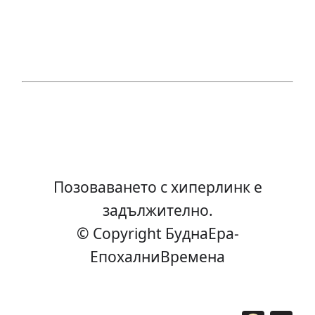
Позоваването с хиперлинк е
задължително.
© Copyright БуднаEра-
ЕпохалниВремена