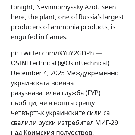
tonight, Nevinnomyssky Azot. Seen
here, the plant, one of Russia’s largest
producers of ammonia products, is
engulfed in flames.
pic.twitter.com/iXYuY2GDPh —
OSINTtechnical (@Osinttechnical)
December 4, 2025 Междувременно
украинската военна
разузнавателна служба (ГУР)
съобщи, че в нощта срещу
четвъртък украинските сили са
свалили руски изтребител МИГ-29
над Кримския полуостров.