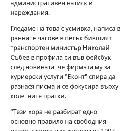
административен натиск и
нареждания.
Гледаме на това с усмивка, написа в
ранните часове в петък бившият
транспортен министър Николай
Събев в профила си във фейсбук
след новината, че фирмата му за
куриерски услуги "Еконт" спира да
разнася писма и се фокусира върху
колетните пратки.
"Тези хора не разбират едно
основно правило на свободния
пазар, с което ние живеем от 1993