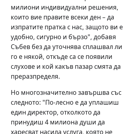
милиони индивидуални решения,
които вие правите всеки ден – да
изпратите пратка с нас, защото ви е
удобно, сигурно и бързо", добавя
Събев без да уточнява сплашвал ли
го е някой, откъде са се появили
слухове и кой какъв пазар смята да
преразпределя.
Но многозначително завършва със
следното: "По-лесно е да уплашиш
един директор, отколкото да
принудиш 4 милиона души да
харесват насила услуга, която не