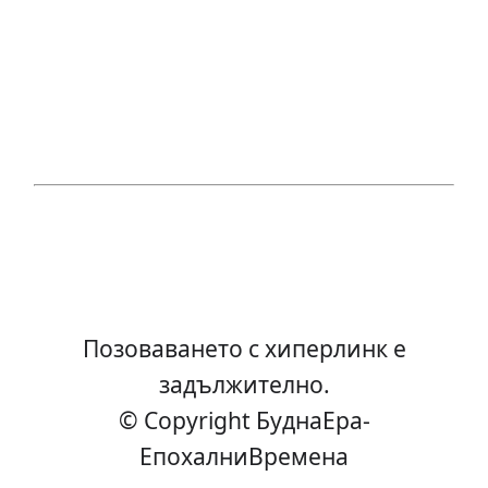
Позоваването с хиперлинк е
задължително.
© Copyright БуднаEра-
ЕпохалниВремена