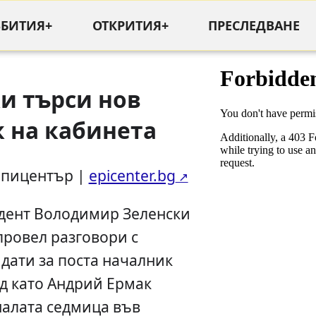
ЪБИТИЯ+
ОТКРИТИЯ+
ПРЕСЛЕДВАНЕ
и търси нов
 на кабинета
Епицентър |
epicenter.bg
дент Володимир Зеленски
провел разговори с
дати за поста началник
ед като Андрий Ермак
налата седмица във