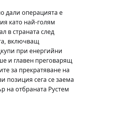
но дали операцията е
ия като най-голям
л в страната след
та, включващ
купи при енергийни
ше и главен преговарящ
ите за прекратяване на
зи позиция сега се заема
р на отбраната Рустем