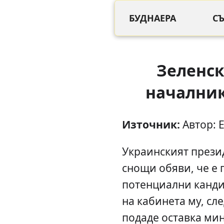
БУДНАЕРА
С
Зеленск
началник
Източник:
Автор: 
Украинският прези
снощи обяви, че е 
потенциални канди
на кабинета му, сл
подаде оставка ми