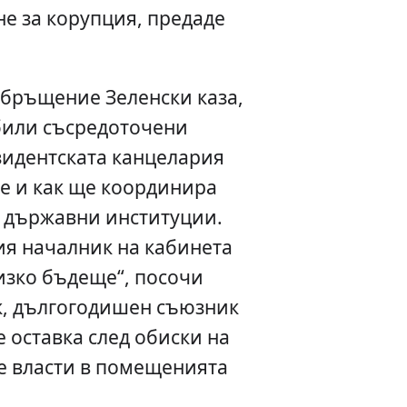
не за корупция, предаде
обръщение Зеленски каза,
 били съсредоточени
зидентската канцелария
е и как ще координира
и държавни институции.
ия началник на кабинета
изко бъдеще“, посочи
к, дългогодишен съюзник
е оставка след обиски на
 власти в помещенията