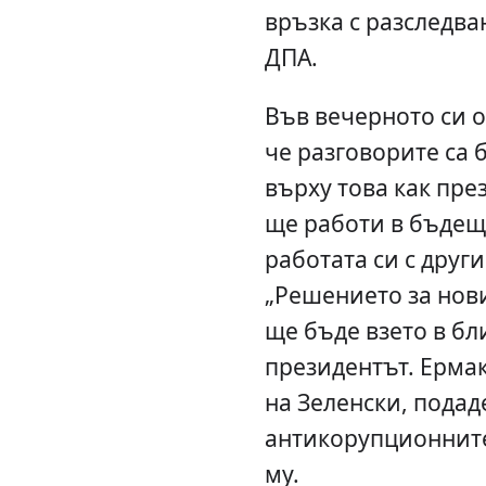
връзка с разследва
ДПА.
Във вечерното си 
че разговорите са
върху това как пре
ще работи в бъдещ
работата си с друг
„Решението за нов
ще бъде взето в бл
президентът. Ерма
на Зеленски, подад
антикорупционните
му.