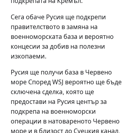
подкрепата на Кремъл.
Сега обаче Русия ще подкрепи
правителството в замяна на
военноморската база и вероятно
концесии за добив на полезни
изкопаеми.
Русия ще получи база в Червено
море Според WSJ вероятно ще бъде
сключена сделка, която ще
предостави на Русия център за
подкрепа на военноморски
операции в натовареното Червено
море и в близост до Суецкия канал,