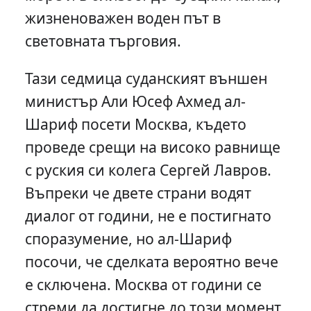
жизненоважен воден път в
световната търговия.
Тази седмица суданският външен
министър Али Юсеф Ахмед ал-
Шариф посети Москва, където
проведе срещи на високо равнище
с руския си колега Сергей Лавров.
Въпреки че двете страни водят
диалог от години, не е постигнато
споразумение, но ал-Шариф
посочи, че сделката вероятно вече
е сключена. Москва от години се
стреми да достигне до този момент.