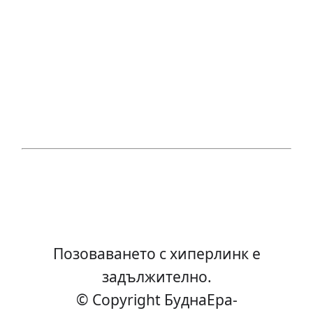
Позоваването с хиперлинк е
задължително.
© Copyright БуднаEра-