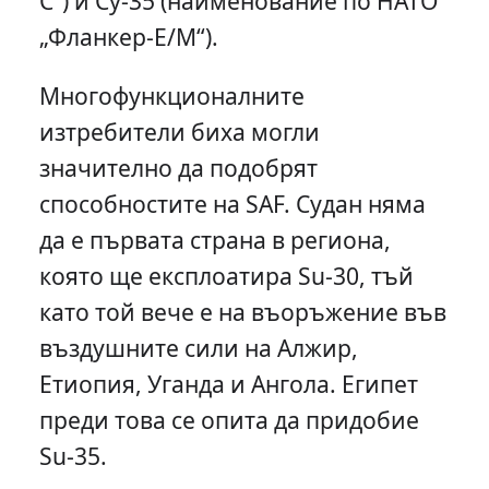
С“) и Су-35 (наименование по НАТО
„Фланкер-Е/М“).
Многофункционалните
изтребители биха могли
значително да подобрят
способностите на SAF. Судан няма
да е първата страна в региона,
която ще експлоатира Su-30, тъй
като той вече е на въоръжение във
въздушните сили на Алжир,
Етиопия, Уганда и Ангола. Египет
преди това се опита да придобие
Su-35.