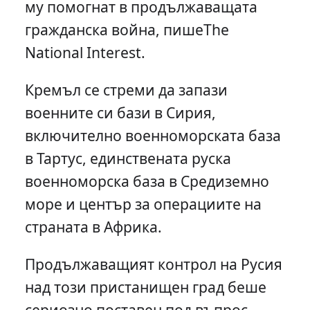
му помогнат в продължаващата
гражданска война, пишеThe
National Interest.
Кремъл се стреми да запази
военните си бази в Сирия,
включително военноморската база
в Тартус, единствената руска
военноморска база в Средиземно
море и център за операциите на
страната в Африка.
Продължаващият контрол на Русия
над този пристанищен град беше
сериозно поставен под въпрос