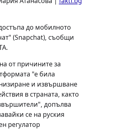
Мария Атанасова |
fakti.bg
 достъпа до мобилното
ат" (Snapchat), съобщи
ТА.
на от причините за
атформата "е била
анизиране и извършване
йствия в страната, както
извършители", допълва
авайки се на руския
н регулатор