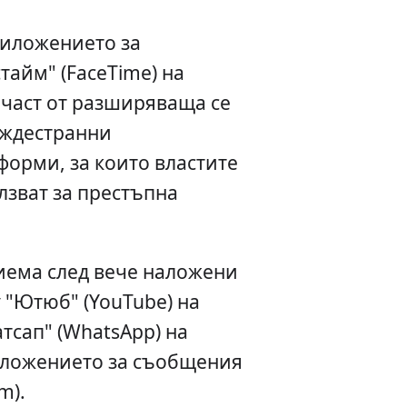
риложението за
айм" (FaceTime) на
о част от разширяваща се
уждестранни
форми, за които властите
олзват за престъпна
иема след вече наложени
 "Ютюб" (YouTube) на
Уатсап" (WhatsApp) на
риложението за съобщения
m).