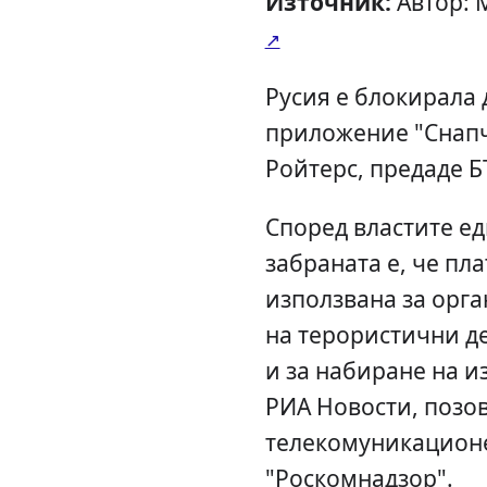
Източник:
Автор: 
Русия е блокирала
приложение "Снапч
Ройтерс, предаде Б
Според властите ед
забраната е, че пл
използвана за орг
на терористични де
и за набиране на 
РИА Новости, позов
телекомуникационе
"Роскомнадзор".