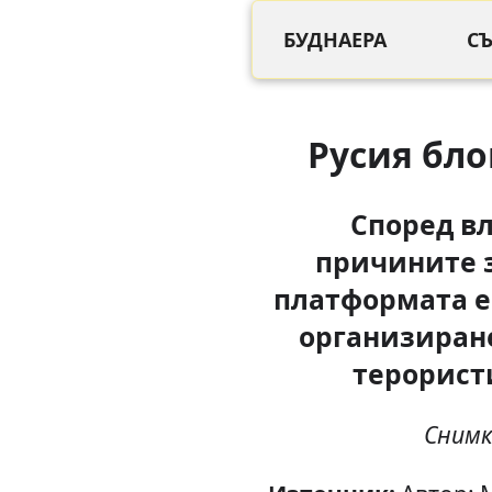
БУДНАЕРА
С
Русия бло
Според вл
причините з
платформата е
организиран
терорист
Снимк