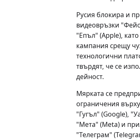
Русия блокира и п
видеовръзки "Фейст
"Епъл" (Apple), кат
кампания срещу ч
технологични плат
твърдят, че се изп
дейност.
Мярката се предпр
ограничения върху
"Гугъл" (Google), "
"Мета" (Meta) и п
"Телеграм" (Telegra