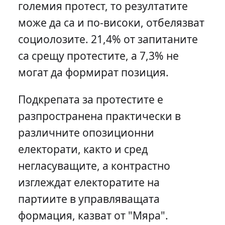
големия протест, то резултатите
може да са и по-високи, отбелязват
социолозите. 21,4% от запитаните
са срещу протестите, а 7,3% не
могат да формират позиция.
Подкрепата за протестите е
разпространена практически в
различните опозиционни
електорати, както и сред
негласуващите, а контрастно
изглеждат електоратите на
партиите в управляващата
формация, казват от "Мяра".