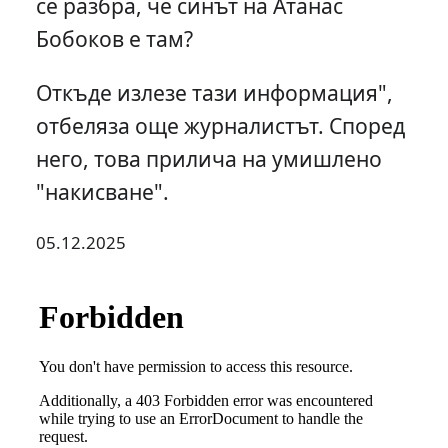
се разбра, че синът на Атанас
Бобоков е там?
Откъде излезе тази информация",
отбеляза още журналистът. Според
него, това прилича на умишлено
"накисване".
05.12.2025