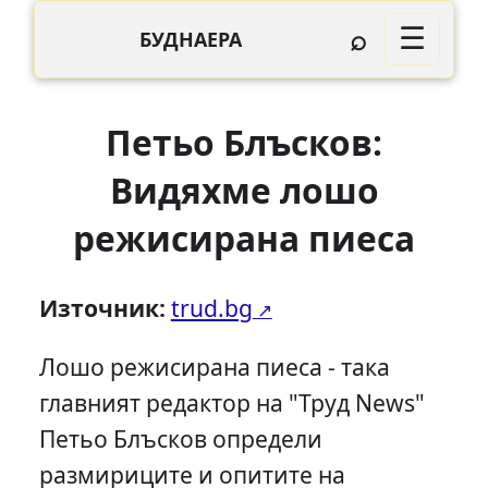
⌕
☰
БУДНАЕРА
Петьо Блъсков:
Видяхме лошо
режисирана пиеса
Източник:
trud.bg
Лошо режисирана пиеса - така
главният редактор на "Труд News"
Петьо Блъсков определи
размириците и опитите на