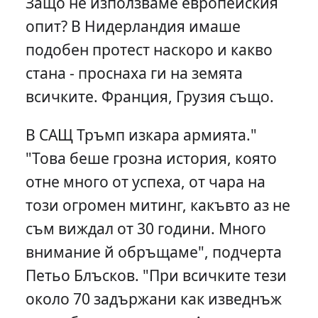
Защо не използваме европейския
опит? В Нидерландия имаше
подобен протест наскоро и какво
стана - проснаха ги на земята
всичките. Франция, Грузия също.
В САЩ Тръмп изкара армията."
"Това беше грозна история, която
отне много от успеха, от чара на
този огромен митинг, какъвто аз не
съм виждал от 30 години. Много
внимание й обръщаме", подчерта
Петьо Блъсков. "При всичките тези
около 70 задържани как изведнъж