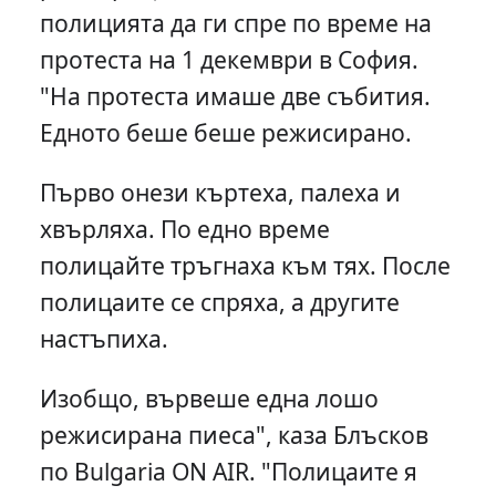
полицията да ги спре по време на
протеста на 1 декември в София.
"На протеста имаше две събития.
Едното беше беше режисирано.
Първо онези къртеха, палеха и
хвърляха. По едно време
полицайте тръгнаха към тях. После
полицаите се спряха, а другите
настъпиха.
Изобщо, вървеше една лошо
режисирана пиеса", каза Блъсков
по Bulgaria ON AIR. "Полицаите я