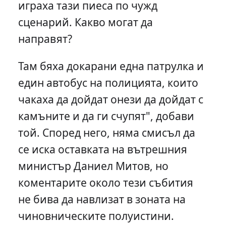
играха тази пиеса по чужд
сценарий. Какво могат да
направят?
Там бяха докарани една патрулка и
един автобус на полицията, които
чакаха да дойдат онези да дойдат с
камъните и да ги счупят", добави
той. Според него, няма смисъл да
се иска оставката на вътрешния
министър Даниел Митов, но
коментарите около тези събития
не бива да навлизат в зоната на
чиновническите полуистини.