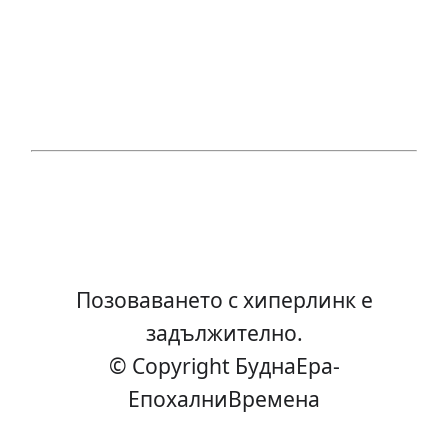
Позоваването с хиперлинк е
задължително.
© Copyright БуднаEра-
ЕпохалниВремена