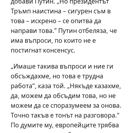
добави Путин. „Но президентът
Тръмп наистина – сигурен съм в
това – искрено – се опитва да
направи това.” Путин отбеляза, че
има въпроси, по които не е
постигнат консенсус.
„Имаше такива въпроси и ние ги
обсъждахме, но това е трудна
работа“, каза той. „Някъде казахме,
да, можем да обсъдим това, но не
можем да се споразумеем за онова.
Точно такъв е тонът на разговора.“
По думите му, европейците трябва