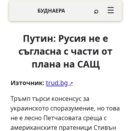
⌕
☰
БУДНАЕРА
Путин: Русия не е
съгласна с части от
плана на САЩ
Източник:
trud.bg
Тръмп търси консенсус за
украинското споразумение, но това
не е лесно Петчасовата среща с
американските пратеници Стивън