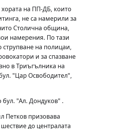
е хората на ПП-ДБ, които
тинга, не са намерили за
 нито Столична община,
вои намерения. По тази
 струпване на полицаи,
ровокатори и за спазване
вно в Триъгълника на
 бул. "Цар Освободител",
 бул. "Ал. Дондуков" .
ил Петков призовава
 шествие до централата