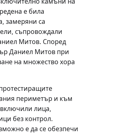
включително камъни на
редена е била
, замеряни са
ели, съпровождали
аниел Митов. Според
ър Даниел Митов при
ване на множество хора
т протестиращите
ания периметър и към
 включили лица,
ици без контрол.
зможно е да се обезпечи