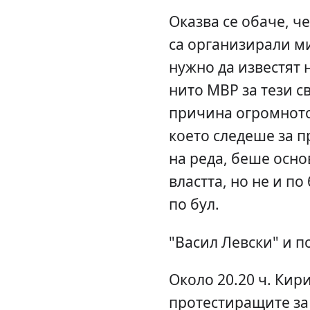
Оказва се обаче, ч
са организирали ми
нужно да известят
нито МВР за тези с
причина огромното
което следеше за п
на реда, беше осно
властта, но не и по
по бул.
"Васил Левски" и по
Около 20.20 ч. Кир
протестиращите за