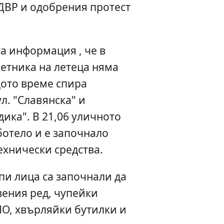
ДВР и одобрения протест
а информация , че в
етника на летеца няма
щото време спира
л. "Славянска" и
ика". В 21,06 уличното
ботело и е започнало
ехнически средства.
пи лица са започнали да
ения ред, чупейки
О, хвърляйки бутилки и