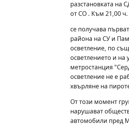
разстановката на С
от СО . Към 21,00 ч.
се получава първат
района на СУ и Пам
осветление, по съ
осветлението и на у
метростанция "Серд
осветление не е ра
хвърляне на пирот
От този момент гру
нарушават обществ
автомобили пред М