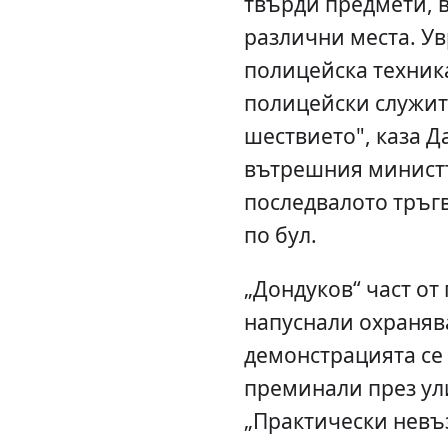
твърди предмети, 
различни места. Ув
полицейска техника
полицейски служит
шествието", каза Д
вътрешния минист
последвалото тръг
по бул.
„Дондуков“ част о
напуснали охраняв
демонстрацията се
преминали през ул
„Практически невъ