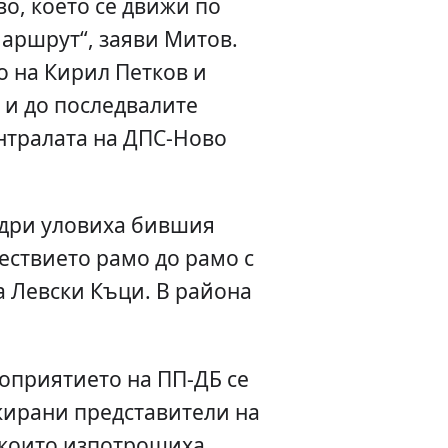
о, което се движи по
аршрут“, заяви Митов.
о на Кирил Петков и
 и до последвалите
нтралата на ДПС-Ново
дри уловиха бившия
ествието рамо до рамо с
а Левски Къци. В района
оприятието на ПП-ДБ се
ирани представители на
, които изпотрошиха