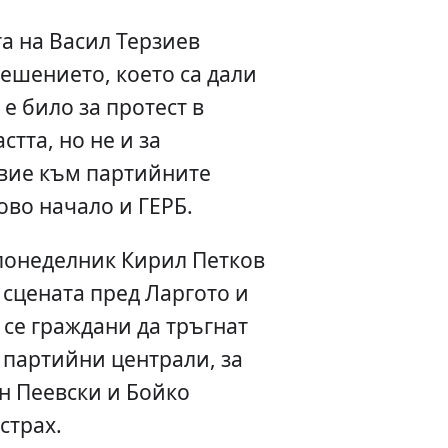
а на Васил Терзиев
ешението, което са дали
е било за протест в
тта, но не и за
вие към партийните
во начало и ГЕРБ.
понеделник Кирил Петков
 сцената пред Ларгото и
се граждани да тръгнат
 партийни централи, за
н Пеевски и Бойко
 страх.