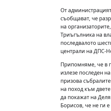
От администрацият
съобщават, че разр
на организаторите, 
Триъгълника на влас
последвалото шест
централи на ДПС-Но
Припомняме, че в 
излезе последен на
призова събралите 
на поход към двете
да покажат на Деля
Борисов, че не ги е