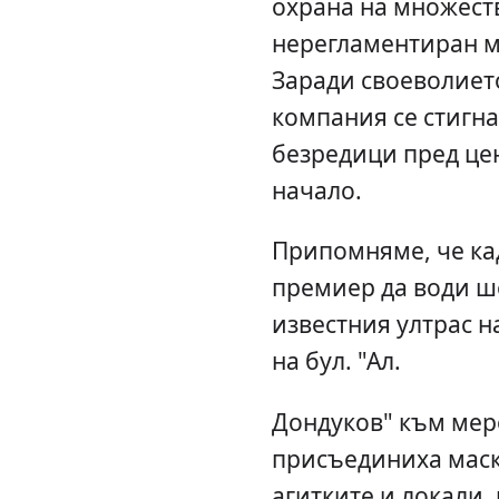
охрана на множеств
нерегламентиран м
Заради своеволиет
компания се стигна
безредици пред це
начало.
Припомняме, че ка
премиер да води ш
известния ултрас н
на бул. "Ал.
Дондуков" към мер
присъединиха маск
агитките и локали