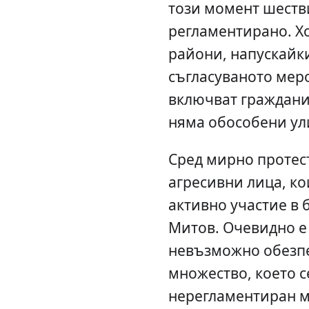
този момент шеств
регламентирано. Х
райони, напускайк
съгласуваното мер
включват граждани 
няма обособени ул
Сред мирно протес
агресивни лица, ко
активно участие в 
Митов. Очевидно е
невъзможно обезпе
множество, което с
нерегламентиран м