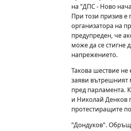
на "ДПС - Ново нач
При този призив е 
организатора на пр
предупреден, че ак
може да се стигне 
напрежението.
Такова шествие не 
заяви вътрешният
пред парламента. К
и Николай Денков 
протестиращите по
"Дондуков". Обръщ