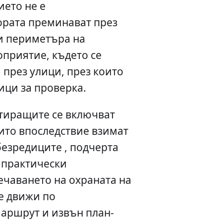
ието не е
ората преминават през
и периметъра на
оприятие, където се
през улици, през които
ици за проверка.
тиращите се включват
ито впоследствие взимат
безредиците , подчерта
 практически
чаването на охраната на
е движи по
аршрут и извън план-