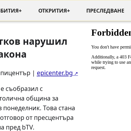
ЪБИТИЯ+
ОТКРИТИЯ+
ПРЕСЛЕДВАНЕ
тков нарушил
акона
Епицентър |
epicenter.bg
 е съобразил с
толична община за
в понеделник. Това стана
 отговор от пресцентъра
а пред bTV.