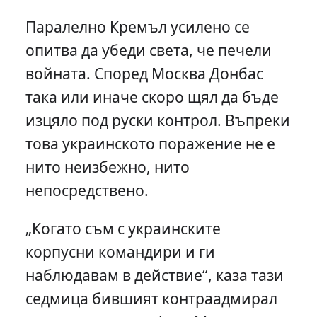
Паралелно Кремъл усилено се
опитва да убеди света, че печели
войната. Според Москва Донбас
така или иначе скоро щял да бъде
изцяло под руски контрол. Въпреки
това украинското поражение не е
нито неизбежно, нито
непосредствено.
„Когато съм с украинските
корпусни командири и ги
наблюдавам в действие“, каза тази
седмица бившият контраадмирал