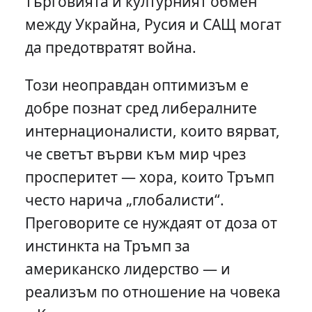
търговията и културният обмен
между Украйна, Русия и САЩ могат
да предотвратят война.
Този неоправдан оптимизъм е
добре познат сред либералните
интернационалисти, които вярват,
че светът върви към мир чрез
просперитет — хора, които Тръмп
често нарича „глобалисти“.
Преговорите се нуждаят от доза от
инстинкта на Тръмп за
американско лидерство — и
реализъм по отношение на човека