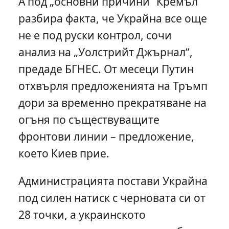
А под „основни причини“ Кремъл
разбира факта, че Украйна все още
не е под руски контрол, сочи
анализ на „Уолстрийт Джърнал“,
предаде БГНЕС. От месеци Путин
отхвърля предложенията на Тръмп
дори за временно прекратяване на
огъня по съществуващите
фронтови линии – предложение,
което Киев прие.
Администрацията постави Украйна
под силен натиск с черновата си от
28 точки, а украинското