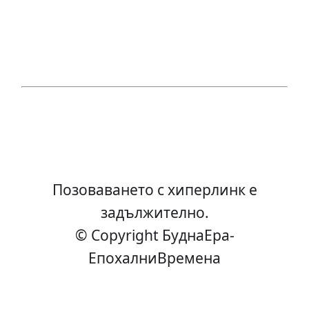
Позоваването с хиперлинк е
задължително.
© Copyright БуднаEра-
ЕпохалниВремена