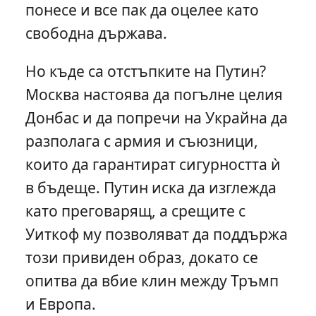
понесе и все пак да оцелее като
свободна държава.
Но къде са отстъпките на Путин?
Москва настоява да погълне целия
Донбас и да попречи на Украйна да
разполага с армия и съюзници,
които да гарантират сигурността ѝ
в бъдеще. Путин иска да изглежда
като преговарящ, а срещите с
Уиткоф му позволяват да поддържа
този привиден образ, докато се
опитва да вбие клин между Тръмп
и Европа.