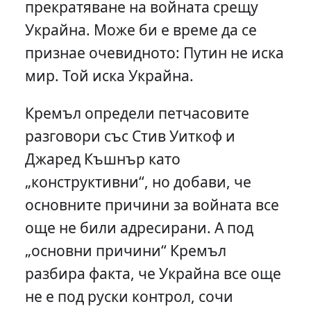
прекратяване на войната срещу
Украйна. Може би е време да се
признае очевидното: Путин не иска
мир. Той иска Украйна.
Кремъл определи петчасовите
разговори със Стив Уиткоф и
Джаред Къшнър като
„конструктивни“, но добави, че
основните причини за войната все
още не били адресирани. А под
„основни причини“ Кремъл
разбира факта, че Украйна все още
не е под руски контрол, сочи