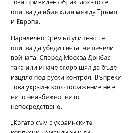
този привиден образ, докато се
опитва да вбие клин между Тръмп
и Европа.
Паралелно Кремъл усилено се
опитва да убеди света, че печели
войната. Според Москва Донбас
така или иначе скоро щял да бъде
изцяло под руски контрол. Въпреки
това украинското поражение не е
нито неизбежно, нито
непосредствено.
„Когато съм с украинските
корпусни командири и ги