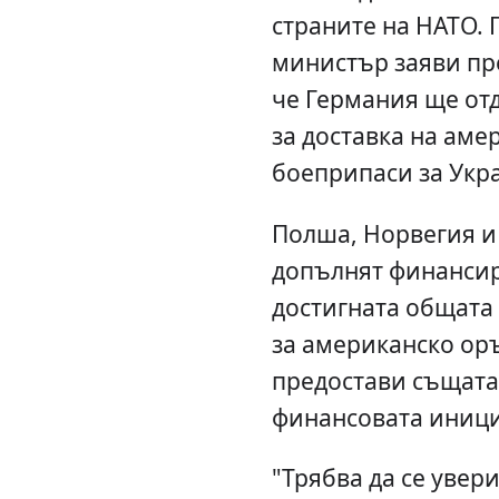
страните на НАТО.
министър заяви пр
че Германия ще от
за доставка на ам
боеприпаси за Укр
Полша, Норвегия 
допълнят финансир
достигната общата 
за американско ор
предостави същата 
финансовата иници
"Трябва да се увери