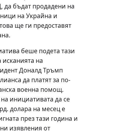
, да бъдат продадени на
ници на Украйна и
 това ще ги предоставят
ана.
атива беше подета тази
а исканията на
идент Доналд Тръмп
лианса да платят за по-
анска военна помощ.
 на инициативата да се
рд. долара на месец е
игната през тази година и
ни изявления от