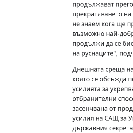
продължават прего
прекратяването на 
не знаем кога ще п
възможно най-добр
продължи да се бие
на руснаците", под
Днешната среща на
която се обсъжда п
усилията за укреп
отбранителни спос
засенчвана от пр
усилия на САЩ за У
държавния секрета