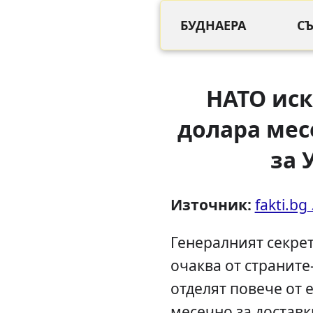
БУДНАЕРА
С
НАТО иск
долара мес
за 
Източник:
fakti.bg
Генералният секре
очаква от страните
отделят повече от
месечно за достав