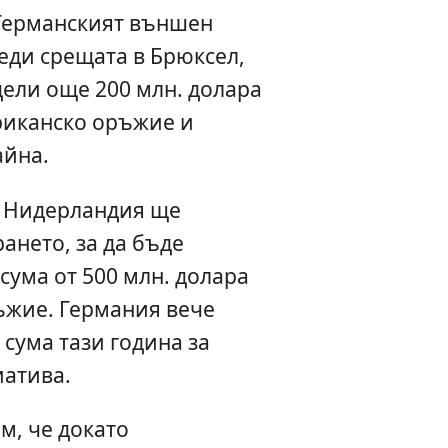
 Германският външен
еди срещата в Брюксел,
дели още 200 млн. долара
ериканско оръжие и
айна.
и Нидерландия ще
ането, за да бъде
сума от 500 млн. долара
ъжие. Германия вече
сума тази година за
атива.
м, че докато