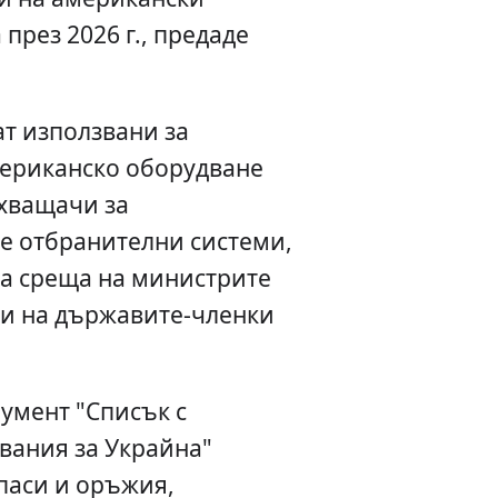
през 2026 г., предаде
т използвани за
мериканско оборудване
хващачи за
 отбранителни системи,
на среща на министрите
и на държавите-членки
умент "Списък с
вания за Украйна"
паси и оръжия,