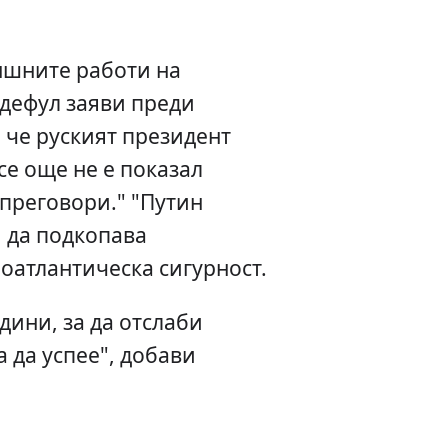
ншните работи на
дефул заяви преди
 че руският президент
е още не е показал
преговори." "Путин
 да подкопава
оатлантическа сигурност.
дини, за да отслаби
а да успее", добави