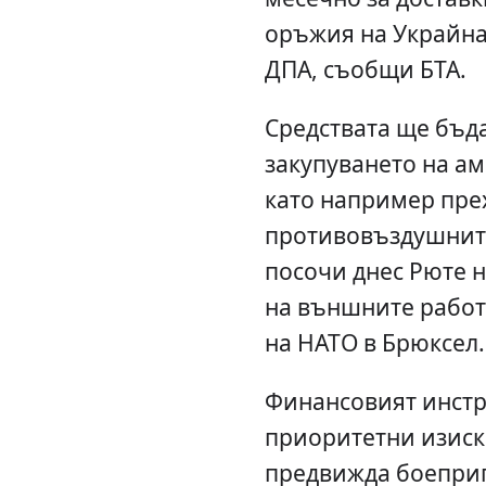
оръжия на Украйна 
ДПА, съобщи БТА.
Средствата ще бъда
закупуването на а
като например пре
противовъздушните
посочи днес Рюте 
на външните работ
на НАТО в Брюксел.
Финансовият инстр
приоритетни изиск
предвижда боепри