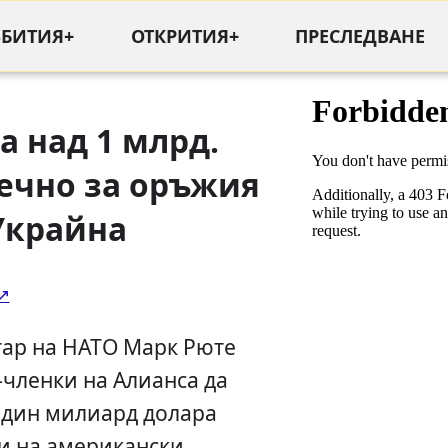
ЪБИТИЯ+
ОТКРИТИЯ+
ПРЕСЛЕДВАНЕ
а над 1 млрд.
ечно за оръжия
Украйна
тар на НАТО Марк Рюте
-членки на Алианса да
 един милиард долара
ки на американски