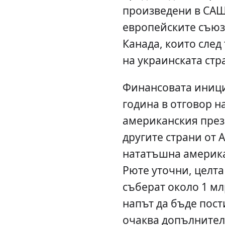
произведени в САЩ
европейските съюз
Канада, които след
на украинската стр
Финансовата иници
година в отговор н
американския през
другите страни от А
нататъшна америк
Рюте уточни, целта
съберат около 1 мл
напът да бъде пост
очаква допълнител