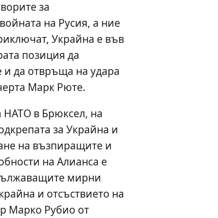
ворите за
войната на Русия, а ние
риключат, Украйна е във
ата позиция да
 и да отвръща на удара
черта Марк Рюте.
 НАТО в Брюксел, на
одкрепата за Украйна и
ване на възпиращите и
обности на Алианса е
одължаващите мирни
крайна и отсъствието на
р Марко Рубио от