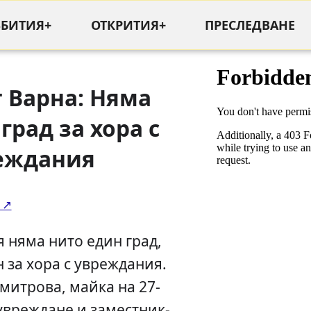
ЪБИТИЯ+
ОТКРИТИЯ+
ПРЕСЛЕДВАНЕ
 Варна: Няма
град за хора с
еждания
 няма нито един град,
н за хора с увреждания.
митрова, майка на 27-
увреждане и заместник-