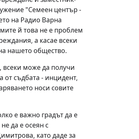
ружение "Семеен център -
ето на Радио Варна
умите й това не е проблем
вреждания, а касае всеки
на нашето общество.
, всеки може да получи
 от съдбата - инцидент,
таряването носи совите
лко е важно градът да е
 не да е осеян с
Димитрова, като даде за