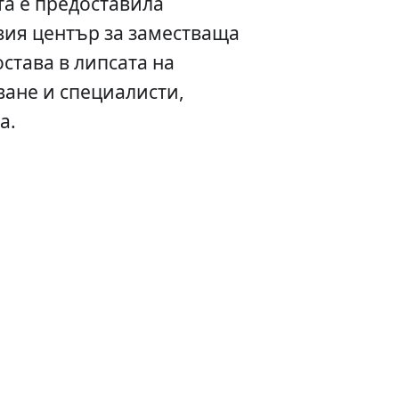
а е предоставила
ия център за заместваща
става в липсата на
ване и специалисти,
а.