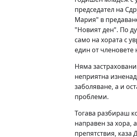
председател на Сд
Мария" в предаван
"Новият ден". По д
само на хората с у
един от членовете 
Няма застраховани
неприятна изненада
заболяване, а и ос
проблеми.
Тогава разбираш ко
направен за хора, а
препятствия, каза 