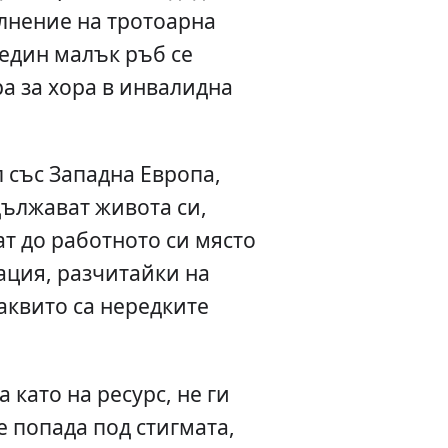
нение на тротоарна
 един малък ръб се
а за хора в инвалидна
 със Западна Европа,
дължават живота си,
т до работното си място
лация, разчитайки на
аквито са нередките
а като на ресурс, не ги
е попада под стигмата,