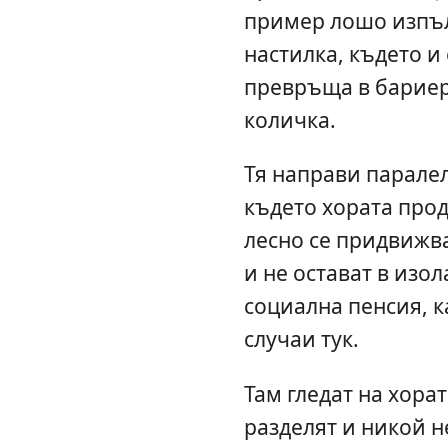
пример лошо изпъл
настилка, където и
превръща в бариер
количка.
Тя направи паралел
където хората про
лесно се придвижва
и не остават в изо
социална пенсия, к
случаи тук.
Там гледат на хорат
разделят и никой н