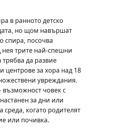
ра в ранното детско
щата, но щом навършат
о спира, посочва
 нея трите най-спешни
а трябва да развие
и центрове за хора над 18
множествени увреждания.
- възможност човек с
настанен за дни или
 среда, когато родителят
ие или почивка.