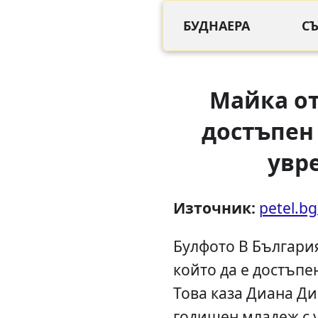
БУДНАЕРА
С
Майка от
достъпен 
увр
Източник:
petel.bg
Булфото В България
който да е достъпе
Това каза Диана Ди
годишен младеж с 