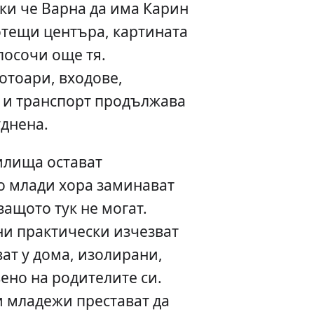
ки че Варна да има Карин
отещи центъра, картината
посочи още тя.
отоари, входове,
 и транспорт продължава
уднена.
илища остават
о млади хора заминават
защото тук не могат.
ни практически изчезват
ват у дома, изолирани,
ено на родителите си.
и младежи престават да