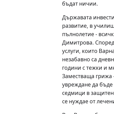
бъдат ничии.
Държавата инвести
развитие, в учили
пълнолетие - всичк
Димитрова. Според
услуги, които Варн
незабавно са дневн
години с тежки и 
Заместваща грижа 
увреждане да бъде 
седмици в защитена
се нуждае от лечен