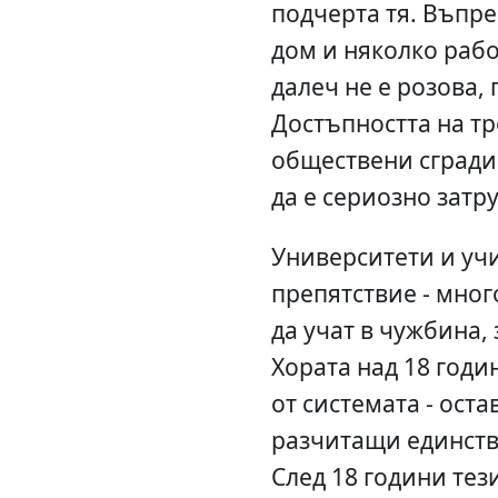
подчерта тя. Въпре
дом и няколко раб
далеч не е розова, 
Достъпността на тр
обществени сгради
да е сериозно затр
Университети и уч
препятствие - мног
да учат в чужбина, 
Хората над 18 годи
от системата - оста
разчитащи единств
След 18 години тез