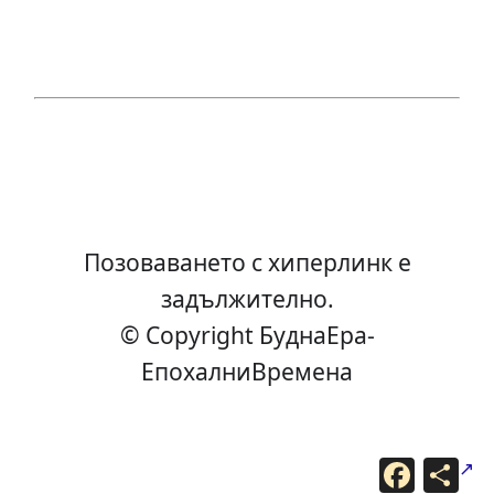
Позоваването с хиперлинк е
задължително.
© Copyright БуднаEра-
ЕпохалниВремена
F
С
a
п