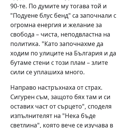
90-те. По думите му тогава той и
"Подуене блус бенд" са започнали с
огромна енергия и желание за
свобода – чиста, неподвластна на
политика. "Като започнахме да
ходим по улиците на България и да
бутаме стени с този плам – злите
сили се уплашиха много.
Направо настръхнаха от страх.
Сигурен съм, защото бях там и си
оставих част от сърцето", споделя
изпълнителят на "Нека бъде
светлина", която вече се изучава в