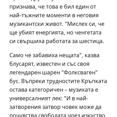
признава, че това е бил един от
най-тъжните моменти в неговия
музикантски живот. "Мислех си, че
ще убият енергията, но ченгетата
си свършиха работата за шестица.
Само че забавиха нещата", казва
блусарят, известен и със своя
легендарен шарен "Фолксваген"
бус. Въпреки трудностите Кръпката
остава категоричен – музиката е
универсалният лек: "И в най-
затворения затвор човек може да
почувства свободата чрез изкуство.