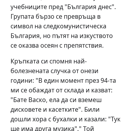
учебниците пред "България днес".
Групата бързо се превръща в
символ на следкомунистическа
България, но пътят на изкуството
се оказва осеян с препятствия.
Кръпката си спомня най-
болезнената случка от онези
години: "В един момент през 94-та
ми се обаждат от склада и казват:
"Бате Васко, ела да си вземеш
дисковете и касетките". Били
дошли хора с бухалки и казали: "Тук
ще има друга музика"." Той