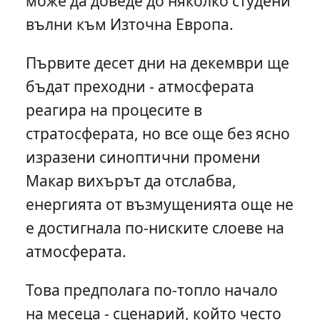
може да доведе до няколко студени
вълни към Източна Европа.
Първите десет дни на декември ще
бъдат преходни - атмосферата
реагира на процесите в
стратосферата, но все още без ясно
изразени синоптични промени
Макар вихърът да отслабва,
енергията от възмущенията още не
е достигнала по-ниските слоеве на
атмосферата.
Това предполага по-топло начало
на месеца - сценарий, който често