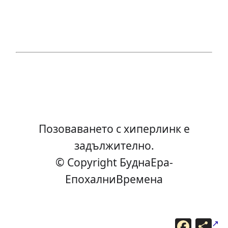
Позоваването с хиперлинк е
задължително.
© Copyright БуднаEра-
ЕпохалниВремена
F
С