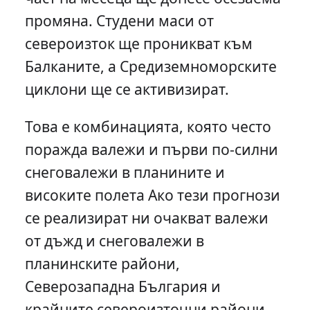
промяна. Студени маси от
североизток ще проникват към
Балканите, а Средиземноморските
циклони ще се активизират.
Това е комбинацията, която често
поражда валежи и първи по-силни
снеговалежи в планините и
високите полета Ако тези прогнози
се реализират ни очакват валежи
от дъжд и снеговалежи в
планинските райони,
Северозападна България и
крайните североизточни райони.