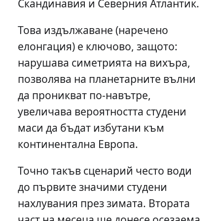
Скандинавия и Северния Атлантик.
Това издължаване (наречено
елонгация) е ключово, защото:
нарушава симетрията на вихъра,
позволява на планетарните вълни
да проникват по-навътре,
увеличава вероятността студени
маси да бъдат избутани към
континентална Европа.
Точно такъв сценарий често води
до първите значими студени
нахлувания през зимата. Втората
част на месецa ще донесе осезаема