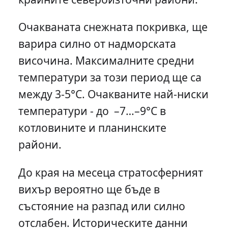
Очакваната снежната покривка, ще
варира силно от надморската
височина. Максималните средни
температури за този период ще са
между 3-5°C. Очакваните най-ниски
температури - до –7…–9°C в
котловините и планинските
райони.
До края на месеца стратосферният
вихър вероятно ще бъде в
състояние на разпад или силно
отслабен. Историческите данни