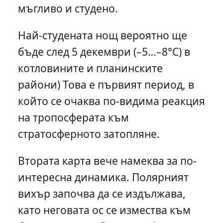
мъгливо и студено.
Най-студената нощ вероятно ще
бъде след 5 декември (–5…–8°C) в
котловините и планинските
райони) Това е първият период, в
който се очаква по-видима реакция
на тропосферата към
стратосферното затопляне.
Втората карта вече намеква за по-
интересна динамика. Полярният
вихър започва да се издължава,
като неговата ос се измества към