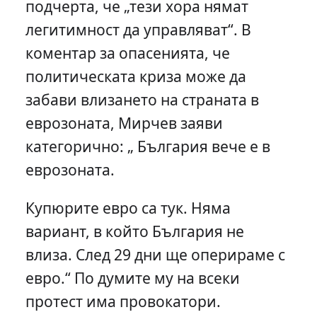
подчерта, че „тези хора нямат
легитимност да управляват“. В
коментар за опасенията, че
политическата криза може да
забави влизането на страната в
еврозоната, Мирчев заяви
категорично: „ България вече е в
еврозоната.
Купюрите евро са тук. Няма
вариант, в който България не
влиза. След 29 дни ще оперираме с
евро.“ По думите му на всеки
протест има провокатори.