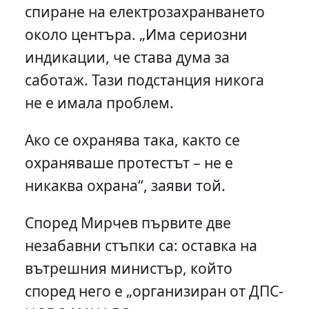
спиране на електрозахранването
около центъра. „Има сериозни
индикации, че става дума за
саботаж. Тази подстанция никога
не е имала проблем.
Ако се охранява така, както се
охраняваше протестът – не е
никаква охрана“, заяви той.
Според Мирчев първите две
незабавни стъпки са: оставка на
вътрешния министър, който
според него е „организиран от ДПС-