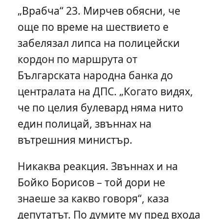
„Врабча“ 23. Мирчев обясни, че
още по време на шествието е
забелязал липса на полицейски
кордон по маршрута от
Българската народна банка до
централата на ДПС. „Когато видях,
че по целия булевард няма нито
един полицай, звъннах на
вътрешния министър.
Никаква реакция. Звъннах и на
Бойко Борисов – той дори не
знаеше за какво говоря“, каза
депутатът. По думите му пред входа