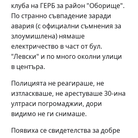
клуба на ГЕРБ за район "Оборище".
По странно съвпадение заради
авария (с официални съмнения за
злоумишлена) нямаше
електричество в част от бул.
"Левски" и по много околни улици
в центъра.
Полицията не реагираше, не
изтласкваше, не арестуваше 30-ина
ултраси погромаджии, дори
видимо не ги снимаше.
Появиха се свидетелства за добре