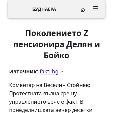
⌕
☰
БУДНАЕРА
Поколението Z
пенсионира Делян и
Бойко
Източник:
fakti.bg
Коментар на Веселин Стойнев:
Протестната вълна срещу
управлението вече e факт. В
понеделнишката вечер десетки