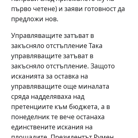
първо четене) и заяви готовност да
предложи нов.
Управляващите затъват в
закъсняло отстъпление Така
управляващите затъват в
закъсняло отстъпление. Защото
исканията за оставка на
управляващите още миналата
сряда надделяваха над
претенциите към бюджета, а в
понеделник те вече останаха
единствените искания на
площадите. Президентът Румен