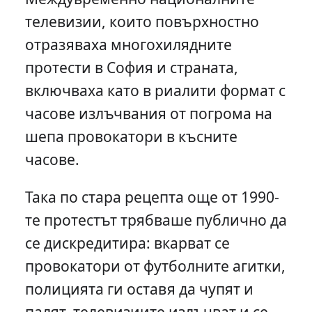
телевизии, които повърхностно
отразяваха многохилядните
протести в София и страната,
включваха като в риалити формат с
часове излъчвания от погрома на
шепа провокатори в късните
часове.
Така по стара рецепта още от 1990-
те протестът трябваше публично да
се дискредитира: вкарват се
провокатори от футболните агитки,
полицията ги оставя да чупят и
палят, телевизиите излъчват и се