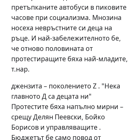
претъпканите автобуси в пиковите
часове при социализма. Мнозина
носеха невръстните си деца на
ръце. И най-забележителното бе,
че отново половината от
протестиращите бяха най-младите,
т.нар.
джензита – поколението Z . "Нека
главното Д са децата ни"
Протестите бяха напълно мирни –
срещу Делян Пеевски, Бойко
Борисов и управляващите .
Бюджетът бе само повод от