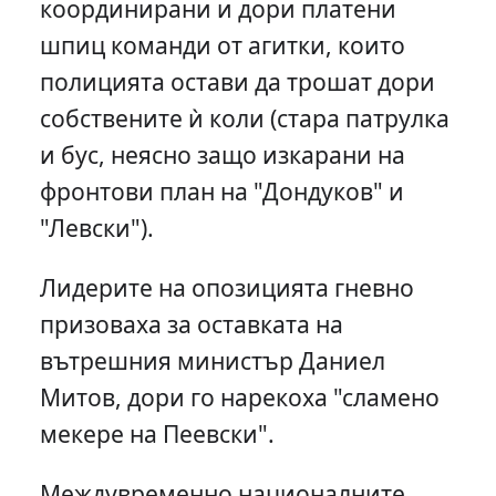
координирани и дори платени
шпиц команди от агитки, които
полицията остави да трошат дори
собствените ѝ коли (стара патрулка
и бус, неясно защо изкарани на
фронтови план на "Дондуков" и
"Левски").
Лидерите на опозицията гневно
призоваха за оставката на
вътрешния министър Даниел
Митов, дори го нарекоха "сламено
мекере на Пеевски".
Междувременно националните