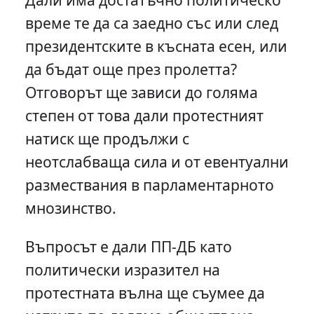
време те да са заедно със или след
президентските в късната есен, или
да бъдат още през пролетта?
Отговорът ще зависи до голяма
степен от това дали протестният
натиск ще продължи с
неотслабваща сила и от евентуални
размествания в парламентарното
мнозинство.
Въпросът е дали ПП-ДБ като
политически изразител на
протестната вълна ще съумее да