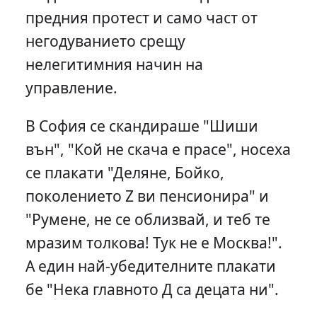
предния протест и само част от
негодуванието срещу
нелегитимния начин на
управление.
В София се скандираше "Шиши
вън", "Кой не скача е прасе", носеха
се плакати "Деляне, Бойко,
поколението Z ви пенсионира" и
"Румене, не се облизвай, и теб те
мразим толкова! Тук не е Москва!".
А един най-убедителните плакати
бе "Нека главното Д са децата ни".