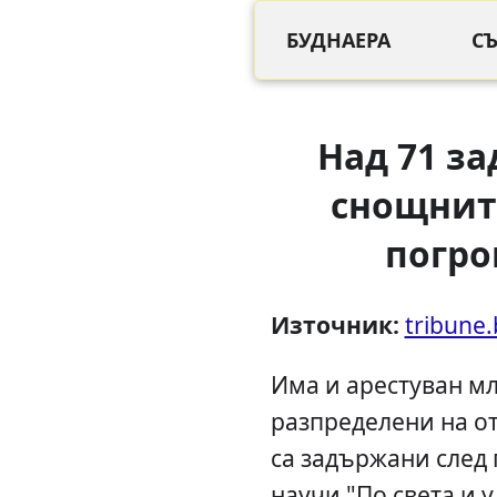
БУДНАЕРА
С
Над 71 з
снощнит
погро
Източник:
tribune
Има и арестуван мла
разпределени на о
са задържани след 
научи "По света и у