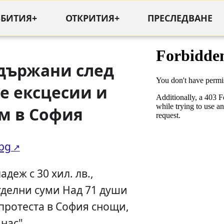
ЪБИТИЯ+
ОТКРИТИЯ+
ПРЕСЛЕДВАНЕ
адържани след
е ексцесии и
м в София
.bg
деж с 30 хил. лв.,
тделни суми Над 71 души
протеста в София снощи,
 нас".