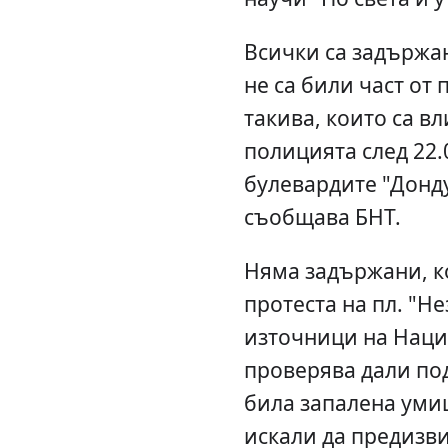
Всички са задържа
не са били част от 
такива, които са в
полицията след 22.
булевардите "Донду
съобщава БНТ.
Няма задържани, ко
протеста на пл. "Н
източници на Наци
проверява дали под
била запалена умиш
искали да предизви