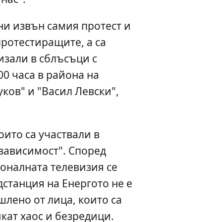
ни извън самия протест и
протестиращите, а са
лизали в сблъсъци с
00 часа в района на
ков" и "Васил Левски",
ито са участвали в
езависимост". Според
оналната телевизия се
станция на Енергото не е
лено от лица, които са
кат хаос и безредици.