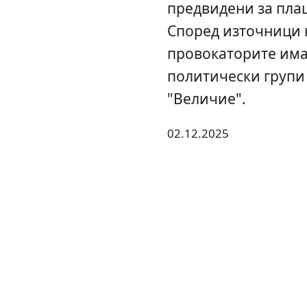
предвидени за пла
Според източници н
провокаторите има
политически групи 
"Величие".
02.12.2025