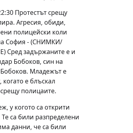
22:30 Протестът срещу
ира. Агресия, обиди,
ени полицейски коли
на София - (СНИМКИ/
 Сред задържаните е и
дар Бобоков, син на
 Бобоков. Младежът е
 когато е блъскал
 срещу полицаите.
ж, у когото са открити
. Те са били разпределени
има данни, че са били