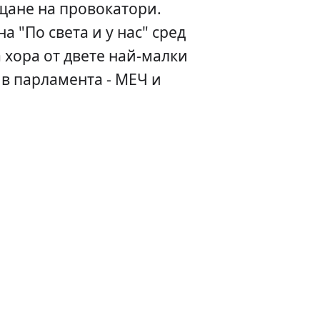
щане на провокатори.
а "По света и у нас" сред
 хора от двете най-малки
в парламента - МЕЧ и