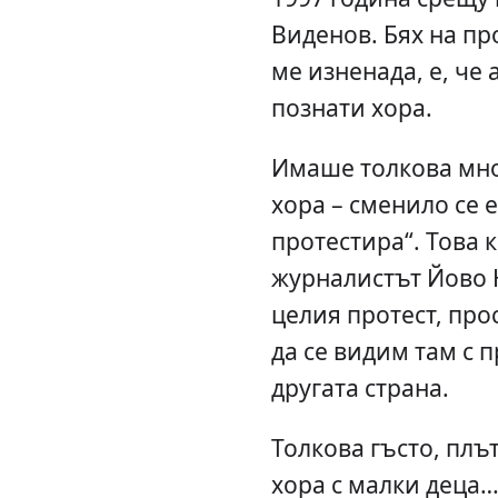
Виденов. Бях на пр
ме изненада, е, че 
познати хора.
Имаше толкова мно
хора – сменило се 
протестира“. Това 
журналистът Йово 
целия протест, прос
да се видим там с п
другата страна.
Толкова гъсто, плъ
хора с малки деца…