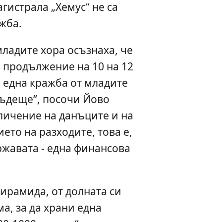
агистрала „Хемус“ не са
ажба.
ладите хора осъзнаха, че
в продължение на 10 на 12
 една кражба от младите
бъдеще“, посочи Йово
личение на данъците и на
ето на разходите, това е,
ржавата - една финансова
ирамида, от долната си
ма, за да храни една