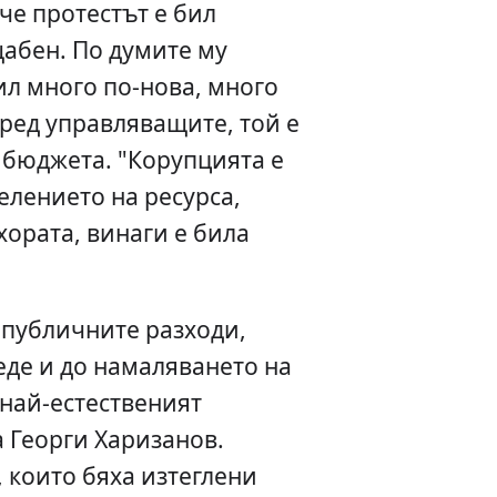
че протестът е бил
абен. По думите му
ил много по-нова, много
ред управляващите, той е
 бюджета. "Корупцията е
елението на ресурса,
хората, винаги е била
 публичните разходи,
де и до намаляването на
 най-естественият
 Георги Харизанов.
 които бяха изтеглени