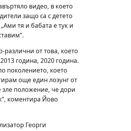
завъртяло видео, в което
ители защо са с детето
 „Ами тя и бабата е тук и
ставим“.
о-различни от това, което
2013 година, 2020 година.
ло поколението, което
тирам още един лозунг от
е зле положение, че дори
к“, коментира Йово
лизатор Георги