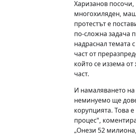
Харизанов посочи, 
многохиляден, мащ
протестът е постав
по-сложна задача п
надраснал темата с
част от преразпред
който се иззема от 
част.
И намаляването на
неминуемо ще дове
корупцията. Това е
процес", коментира
„Онези 52 милиона,