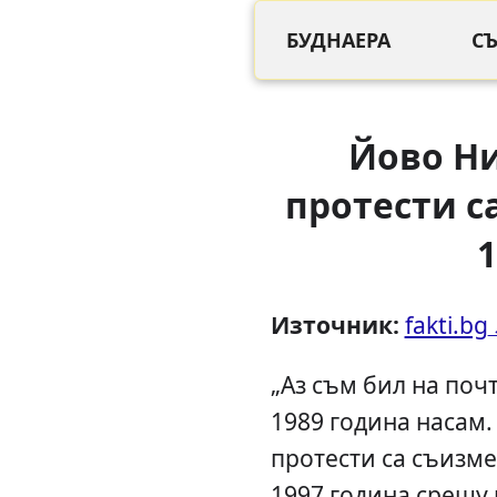
БУДНАЕРА
С
Йово Ни
протести с
1
Източник:
fakti.bg
„Аз съм бил на поч
1989 година насам.
протести са съизме
1997 година срещу