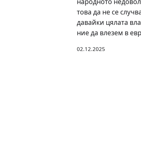
народното недоволс
това да не се случв
давайки цялата вла
ние да влезем в ев
02.12.2025