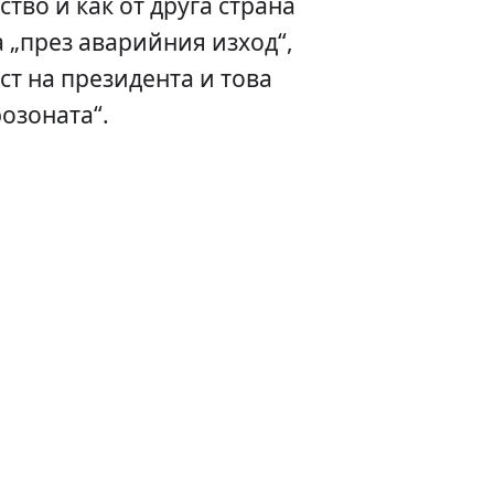
тво и как от друга страна
а „през аварийния изход“,
ст на президента и това
розоната“.