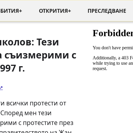
ЪБИТИЯ+
ОТКРИТИЯ+
ПРЕСЛЕДВАНЕ
колов: Тези
а съизмерими с
997 г.
ти всички протести от
 Според мен тези
рими с протестите през
 правителството на Жан