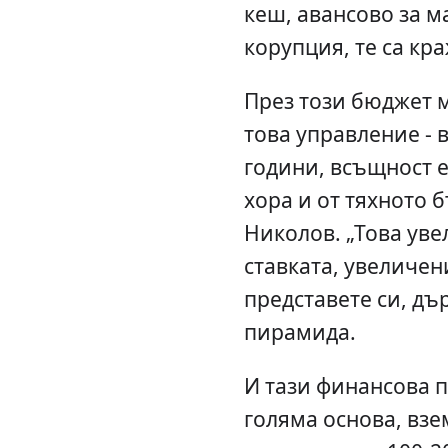
кеш, авансово за м
корупция, те са кр
През този бюджет м
това управление - 
години, всъщност е
хора и от тяхното 
Николов. „Това уве
ставката, увеличени
представете си, дъ
пирамида.
И тази финансова п
голяма основа, взе