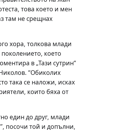
отеста, това което и мен
аз там не срещнах
го хора, толкова млади
е поколението, което
коментира в „Тази сутрин“
Николов. “Обиколих
то така се наложи, исках
риятели, които бяха от
тно един до друг, млади
”, посочи той и допълни,