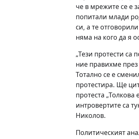
че в мрежите се е 
попитали млади род
си, а те отговорили
няма на кого да я о
„Тези протести са п
ние правихме през 
Тотално се е смени
протестира. Ще ци
протеста „Толкова 
интровертите са ту
Николов.
Политическият ана