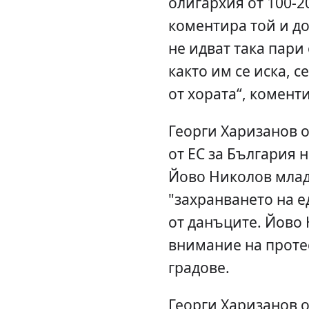
олигархия от 100-2
коментира той и д
не идват така пари 
както им се иска, с
от хората“, комент
Георги Харизанов о
от ЕС за България н
Йово Николов млад
"захранването на ед
от данъците. Йово
внимание на протес
градове.
Георги Харизанов о