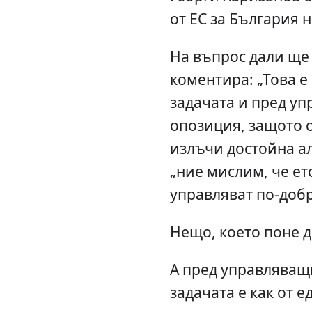
от ЕС за България н
На въпрос дали ще 
коментира: „Това е 
задачата и пред уп
опозиция, защото 
излъчи достойна ал
„ние мислим, че ет
управляват по-добр
Нещо, което поне д
А пред управляващ
задачата е как от е