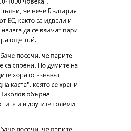
00-1000 човека“,
опълни, че вече България
от ЕС, както са идвали и
е налага да се взимат пари
ира още той.
баче посочи, че парите
е са спрени. По думите на
ите хора осъзнават
на каста", която се храни
 Николов обърна
тите и в другите големи
баче посочи, че парите