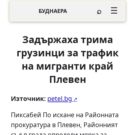
⌕
☰
БУДНАЕРА
Задържаха трима
грузинци за трафик
на мигранти край
Плевен
Източник:
petel.bg
Пиксабей По искане на Районната
прокуратура в Плевен, Районният
съд в града определи мярка за