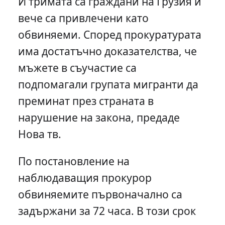
И тримата са граждани на Грузия и
вече са привлечени като
обвиняеми. Според прокуратурата
има достатъчно доказателства, че
мъжете в съучастие са
подпомагали групата мигранти да
преминат през страната в
нарушение на закона, предаде
Нова тв.
По постановление на
наблюдаващия прокурор
обвиняемите първоначално са
задържани за 72 часа. В този срок