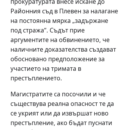
прокуратурата внесе искане до
Районния съд в Плевен за налагане
на постоянна мярка „задържане
под стража“. Съдът прие
аргументите на обвинението, че
наличните доказателства създават
обосновано предположение за
участието на тримата в
престъплението.
Магистратите са посочили и че
съществува реална опасност те да
се укрият или да извършат ново
престъпление, ако бъдат пуснати