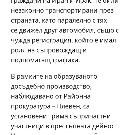
граждани на Иран и Ирак. Те били
незаконно транспортирани през
страната, като паралелно с тях
се движел друг автомобил, също с
чужда регистрация, който е имал
роля на съпровождащ и
подпомагащ трафика.
В рамките на образуваното
досъдебно производство,
наблюдавано от Районна
прокуратура – Плевен, са
установени трима съпричастни
участници в престъпната дейност.