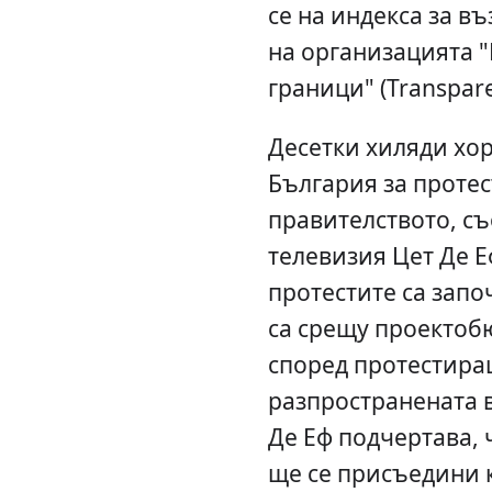
се на индекса за в
на организацията 
граници" (Transpare
Десетки хиляди хор
България за протес
правителството, с
телевизия Цет Де Е
протестите са запо
са срещу проектобю
според протестира
разпространената в
Де Еф подчертава, 
ще се присъедини 