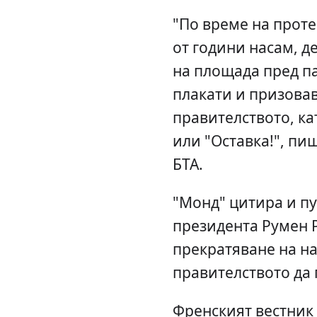
"По време на проте
от години насам, д
на площада пред п
плакати и призовав
правителството, ка
или "Оставка!", пи
БТА.
"Монд" цитира и п
президента Румен Р
прекратяване на н
правителството да 
Френският вестник 