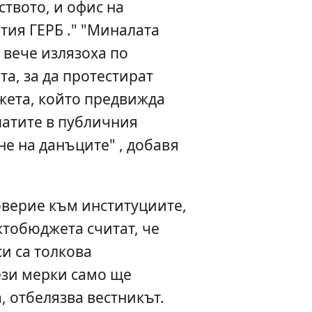
твото, и офис на
тия ГЕРБ ." "Миналата
 вече излязоха по
та, за да протестират
ета, който предвижда
латите в публичния
е на данъците" , добавя
оверие към институциите,
ктобюджета считат, че
и са толкова
ези мерки само ще
, отбелязва вестникът.