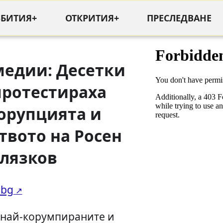
ЪБИТИЯ+
ОТКРИТИЯ+
ПРЕСЛЕДВАНЕ
медии: Десетки
протестираха
орупцията и
твото на Росен
лязков
.bg
т най-корумпираните и