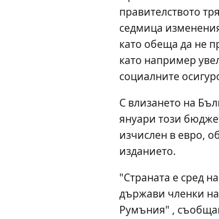
правителството тр
седмица изменения
като обеща да не п
като например уве
социалните осигур
С влизането на Бъл
януари този бюдже
изчислен в евро, 
изданието.
"Страната е сред 
държави членки на 
Румъния" , съобща