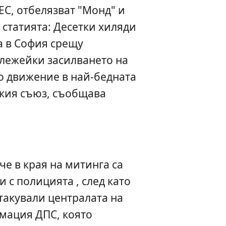
ЕС, отбелязват "Монд" и
 статията: Десетки хиляди
а в София срещу
ележейки засилването на
 движение в най-бедната
ския съюз, съобщава
че в края на митинга са
 с полицията , след като
такували централата на
мация ДПС, която