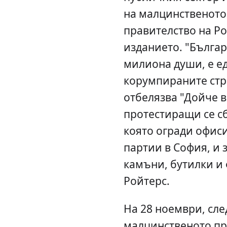
на малцинственот
правителство на Ро
изданието. "Българи
милиона души, е ед
корумпираните стр
отбелязва "Дойче в
протестиращи се сб
която огради офис
партии в София, и 
камъни, бутилки и
Ройтерс.
На 28 ноември, сле
малцинственото пр