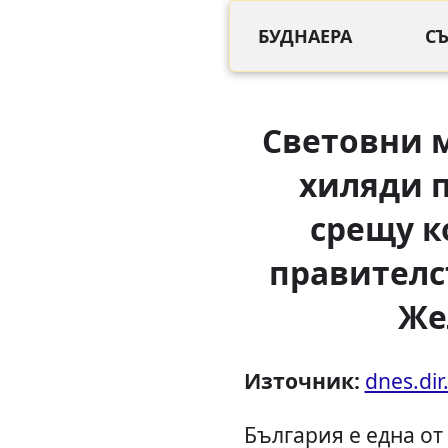
БУДНАЕРА
С
Световни 
хиляди 
срещу к
правителс
Же
Източник:
dnes.dir
България е една о