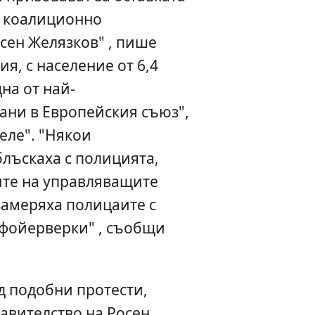
о коалиционно
сен Желязков" , пише
я, с население от 6,4
на от най-
ани в Европейския съюз",
еле". "Някои
лъскаха с полицията,
ите на управляващите
замеряха полицаите с
 фойерверки" , съобщи
д подобни протести,
авителство на Росен