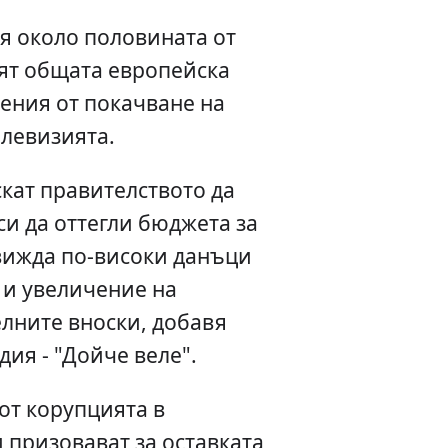
я около половината от
ят общата европейска
ения от покачване на
елевизията.
кат правителството да
и да оттегли бюджета за
движда по-високи данъци
 и увеличение на
лните вноски, добавя
дия - "Дойче веле".
 от корупцията в
 призовават за оставката