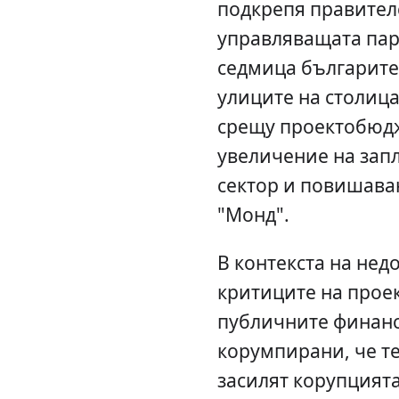
подкрепя правителс
управляващата пар
седмица българите
улиците на столица
срещу проектобюдж
увеличение на зап
сектор и повишаван
"Монд".
В контекста на нед
критиците на прое
публичните финанс
корумпирани, че т
засилят корупцията