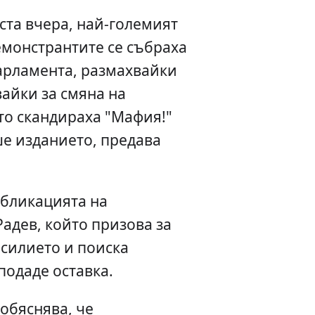
ста вчера, най-големият
емонстрантите се събраха
арламента, размахвайки
айки за смяна на
то скандираха "Мафия!"
ше изданието, предава
убликацията на
адев, който призова за
асилието и поиска
подаде оставка.
обяснява, че