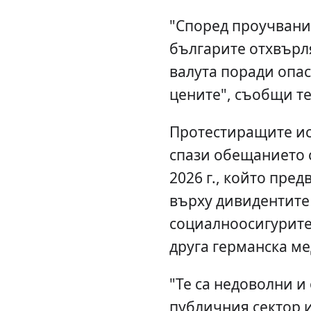
"Според проучвани
българите отхвърл
валута поради опас
цените", съобщи т
Протестиращите ис
спази обещанието с
2026 г., който пре
върху дивидентите
социалноосигурите
друга германска ме
"Те са недоволни и
публичния сектор и