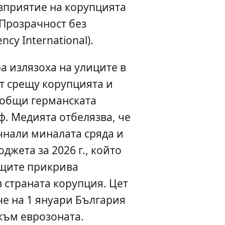
ъзприятие на корупцията
"Прозрачност без
ncy International).
а излязоха на улиците в
т срещу корупцията и
ъобщи германската
ф. Медията отбелязва, че
чнали миналата сряда и
джета за 2026 г., който
щите прикрива
 страната корупция. Цет
че на 1 януари България
към еврозоната.