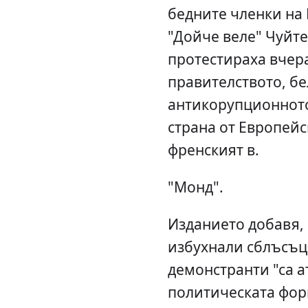
бедните членки на 
"Дойче веле" Чуйте
протестираха вчер
правителството, б
антикорупционното
страна от Европей
френският в.
"Монд".
Изданието добавя, 
избухнали сблъсъци
демонстранти "са а
политическата фор