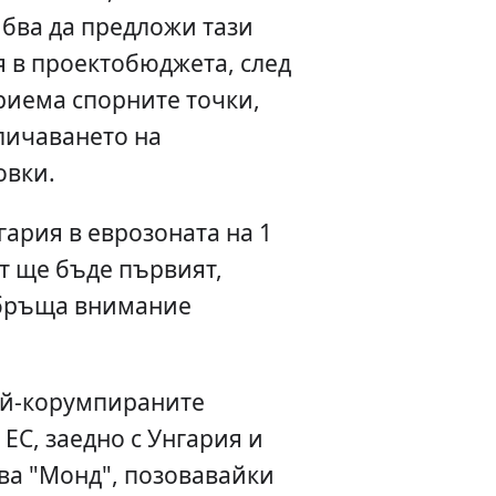
ябва да предложи тази
 в проектобюджета, след
риема спорните точки,
личаването на
овки.
гария в еврозоната на 1
т ще бъде първият,
обръща внимание
най-корумпираните
ЕС, заедно с Унгария и
ва "Монд", позовавайки