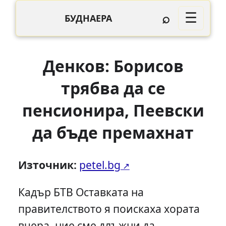
⌕
☰
БУДНАЕРА
Денков: Борисов
трябва да се
пенсионира, Пеевски
да бъде премахнат
Източник:
petel.bg
Кадър БТВ Оставката на
правителството я поискаха хората
вчера, ние сме длъжни да