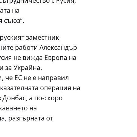
ътрудничество с Русия,
ата на
я съюз“.
руският заместник-
ите работи Александър
усия не вижда Европа на
и за Украйна.
 че ЕС не е направил
аказателната операция на
 Донбас, а по-скоро
жаването на
а, разгърната от