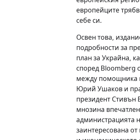
европейците трябва
себе си.
Освен това, издани
подробности за пр
план за Украйна, ка
според Bloomberg с
между помощника н
Юрий Ушаков и пра
президент Стивън В
мнозина впечатлен
администрацията н
заинтересована от