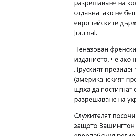
разрешаване на ко
отдавна, ако не бе
европейските държа
Journal.
Неназован френски
изданието, че ако 
„(руският президен
(американският пр
щяха да постигнат 
разрешаване на ук
Служителят посочи,
защото Вашингтон 
европейския регион