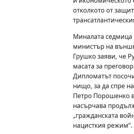
и икономическото с
отколкото от защит
трансатлантически
Миналата седмица 
министър на външн
Грушко заяви, че Р
масата за преговор
Дипломатът посочи,
нищо, за да спре н
Петро Порошенко в
насърчава продъл
„гражданската войн
нацисткия режим“.