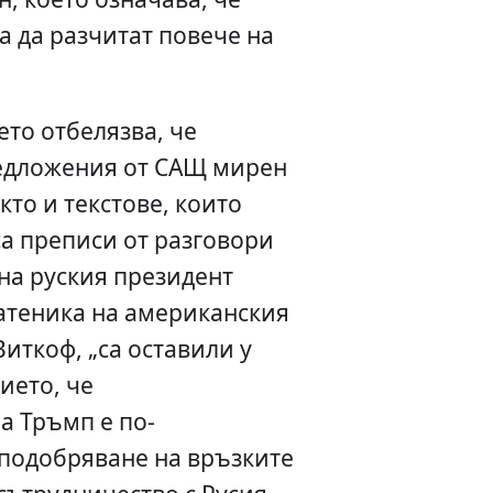
 да разчитат повече на
ето отбелязва, че
едложения от САЩ мирен
кто и текстове, които
а преписи от разговори
а руския президент
теника на американския
иткоф, „са оставили у
ието, че
а Тръмп е по-
 подобряване на връзките