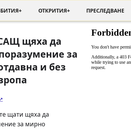
ЪБИТИЯ+
ОТКРИТИЯ+
ПРЕСЛЕДВАНЕ
 САЩ щяха да
споразумение за
отдавна и без
вропа
те щати щяха да
мение за мирно