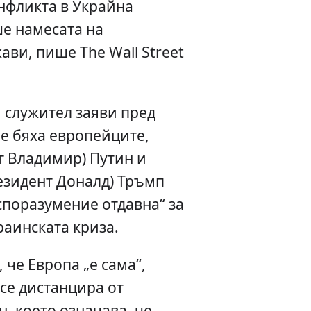
нфликта в Украйна
ше намесата на
ви, пише The Wall Street
 служител заяви пред
не бяха европейците,
т Владимир) Путин и
езидент Доналд) Тръмп
споразумение отдавна“ за
раинската криза.
 че Европа „е сама“,
се дистанцира от
, което означава, че