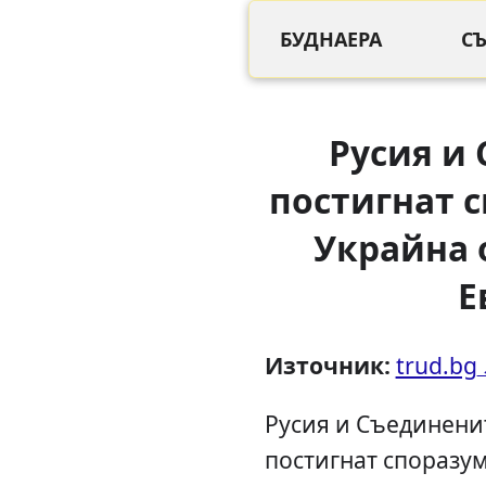
БУДНАЕРА
С
Русия и
постигнат 
Украйна 
Е
Източник:
trud.bg
Русия и Съединени
постигнат споразу