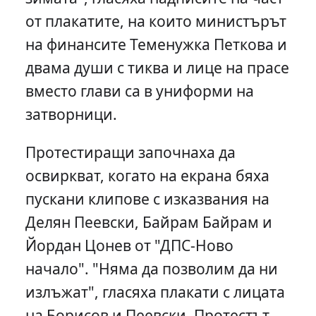
от плакатите, на които министърът
на финансите Теменужка Петкова и
двама души с тиква и лице на прасе
вместо глави са в униформи на
затворници.
Протестиращи започнаха да
освиркват, когато на екрана бяха
пускани клипове с изказвания на
Делян Пеевски, Байрам Байрам и
Йордан Цонев от "ДПС-Ново
начало". "Няма да позволим да ни
излъжат", гласяха плакати с лицата
на Борисов и Пеевски. Протестът