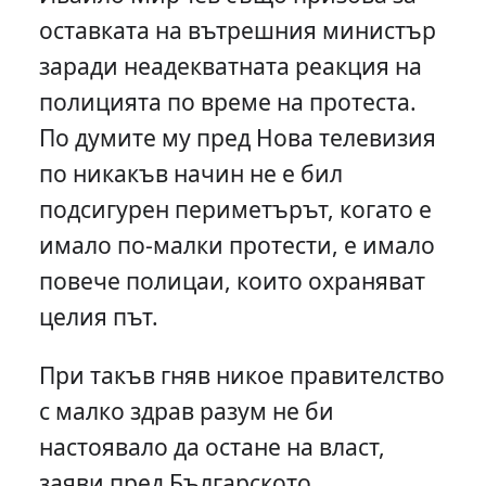
оставката на вътрешния министър
заради неадекватната реакция на
полицията по време на протеста.
По думите му пред Нова телевизия
по никакъв начин не е бил
подсигурен периметърът, когато е
имало по-малки протести, е имало
повече полицаи, които охраняват
целия път.
При такъв гняв никое правителство
с малко здрав разум не би
настоявало да остане на власт,
заяви пред Българското