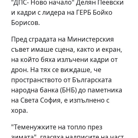
"ДПС- Ново начало" Делян Пеевски
и кадри с лидера на ГЕРБ Бойко
Борисов.
Пред сградата на Министерския
съвет имаше сцена, както и екран,
на който бяха излъчени кадри от
дрон. На тях се виждаше, че
пространството от Българската
народна банка (БНБ) до паметника
на Света София, е изпълнено с
хора.
"Теменужките на топло през
зимата", гласяха надписите на част