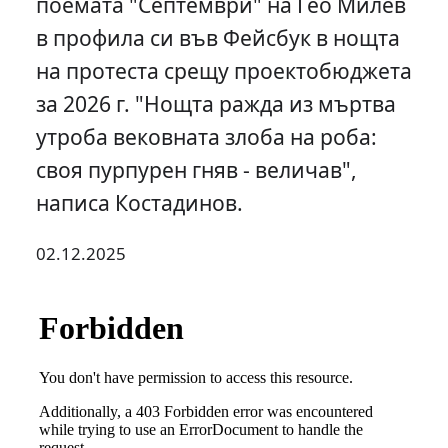
поемата "Септември" на Гео Милев
в профила си във Фейсбук в нощта
на протеста срещу проектобюджета
за 2026 г. "Нощта ражда из мъртва
утроба вековната злоба на роба:
своя пурпурен гняв - величав",
написа Костадинов.
02.12.2025