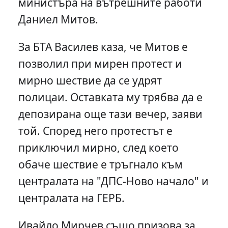
министъра на вътрешните работи
Даниел Митов.
За БТА Василев каза, че Митов е
позволил при мирен протест и
мирно шествие да се удрят
полицаи. Оставката му трябва да е
депозирана още тази вечер, заяви
той. Според него протестът е
приключил мирно, след което
обаче шествие е тръгнало към
централата на "ДПС-Ново начало" и
централата на ГЕРБ.
Ивайло Мирчев също призова за