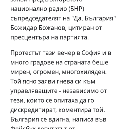
национално радио (БНР)
съпредседателят на "Да, България"
Божидар Божанов, цитиран от
пресцентъра на партията.
Протестът тази вечер в София и в
много градове на страната беше
мирен, огромен, многохиляден.
Той ясно заяви гнева си към
управляващите - независимо от
тези, които се опитаха да го
дискредитират, коментира той.
България се вдигна, написа във
Фейсбук депутатът от