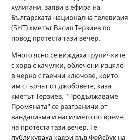
хулигани, заяви в ефира на
Българската национална телевизия
(БНТ) кметът Васил Терзиев по
повод протеста тази вечер.
Много ясно се виждаха групичките
с хора с качулки, облечени изцяло
в черно с гаечни ключове, които
им стърчат от джобовете, каза
кметът Терзиев. "Продължаваме
Промяната" се разграничи от
вандализма и насилието по време
на протеста тази вечер. Те
публикуваха кадри във Фейсбук на