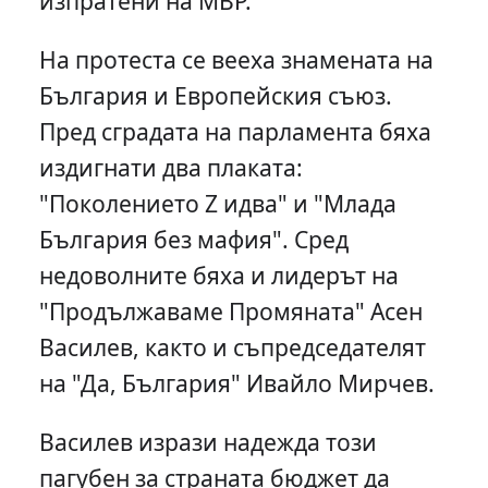
изпратени на МВР.
На протеста се вееха знамената на
България и Европейския съюз.
Пред сградата на парламента бяха
издигнати два плаката:
"Поколението Z идва" и "Млада
България без мафия". Сред
недоволните бяха и лидерът на
"Продължаваме Промяната" Асен
Василев, както и съпредседателят
на "Да, България" Ивайло Мирчев.
Василев изрази надежда този
пагубен за страната бюджет да