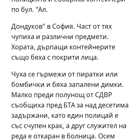
по бул. "Ал.
Дондуков" в София. Част от тях
чупиха и различни предмети.
Хората, дърпащи контейнерите
също бяха с покрити лица.
Чуха се гърмежи от пиратки или
бомбички и бяха запалени димки.
Малко преди полунощ от СДВР
съобщиха пред БТА за над десетима
задържани, като един полицай е
със счупен крак, а друг служител на
реда е откаран в болница. Осем