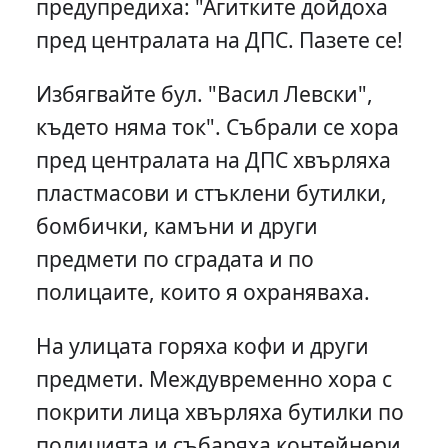
предупредиха: "Агитките дойдоха
пред централата на ДПС. Пазете се!
Избягвайте бул. "Васил Левски",
където няма ток". Събрали се хора
пред централата на ДПС хвърляха
пластмасови и стъклени бутилки,
бомбички, камъни и други
предмети по сградата и по
полицаите, които я охраняваха.
На улицата горяха кофи и други
предмети. Междувременно хора с
покрити лица хвърляха бутилки по
полицията и събаряха контейнери