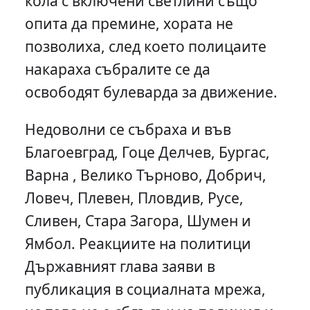
кола с включени светлини също
опита да премине, хората не
позволиха, след което полицаите
накараха събралите се да
освободят булеварда за движение.
Недоволни се събраха и във
Благоевград, Гоце Делчев, Бургас,
Варна , Велико Търново, Добрич,
Ловеч, Плевен, Пловдив, Русе,
Сливен, Стара Загора, Шумен и
Ямбол. Реакциите на политици
Държавният глава заяви в
публикация в социалната мрежа,