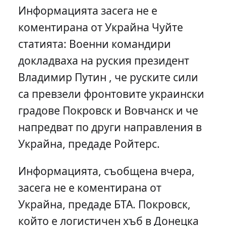
Информацията засега не е
коментирана от Украйна Чуйте
статията: Военни командири
докладваха на руския президент
Владимир Путин , че руските сили
са превзели фронтовите украински
градове Покровск и Вовчанск и че
напредват по други направления в
Украйна, предаде Ройтерс.
Информацията, съобщена вчера,
засега не е коментирана от
Украйна, предаде БТА. Покровск,
който е логистичен хъб в Донецка