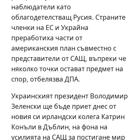
наблюдатели като
облагодетелстващ Русия. Страните
членки на ЕС и Украйна
преработиха части от
американския план съвместно с
представители от САЩ, въпреки че
няколко точки остават предмет на
спор, отбелязва ДПА.
Украинският президент Володимир
Зеленски ще бъде приет днес от
новия си ирландски колега Катрин
Конъли в Дъблин, на фона на
усилията на САЩ за постигане мир