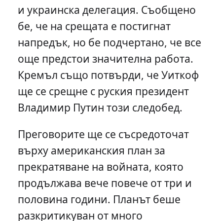
и украинска делегация. Съобщено
бе, че на срещата е постигнат
напредък, но бе подчертано, че все
още предстои значителна работа.
Кремъл също потвърди, че Уиткоф
ще се срещне с руския президент
Владимир Путин този следобед.
Преговорите ще се съсредоточат
върху американския план за
прекратяване на войната, която
продължава вече повече от три и
половина години. Планът беше
разкритикуван от много