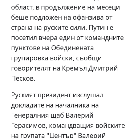
област, в продължение на месеци
беше подложен на офанзива от
страна на руските сили. Путин е
посетил вчера един от командните
пунктове на Обединената
групировка войски, съобщи
говорителят на Кремъл Дмитрий
Песков.
Руският президент изслушал
докладите на началника на
Генералния щаб Валерий
Герасимов, командващия войските
на групата "Център" Валерий